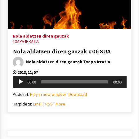
Nola aldatzen diren gauzak
TXAPA IRRATIA
Nola aldatzen diren gauzak #06 SUA
Nola aldatzen diren gauzak Txapa Irratia
2013/11/07
Soinu
00:00
00:00
erreproduzigailua
Podcast:
Play in new window
|
Download
Harpidetu:
Email
|
RSS
|
More