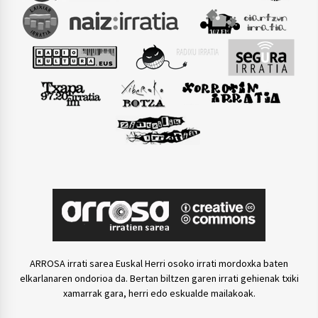
ARROSA irrati sarea Euskal Herri osoko irrati mordoxka baten
elkarlanaren ondorioa da. Bertan biltzen garen irrati gehienak txiki
xamarrak gara, herri edo eskualde mailakoak.