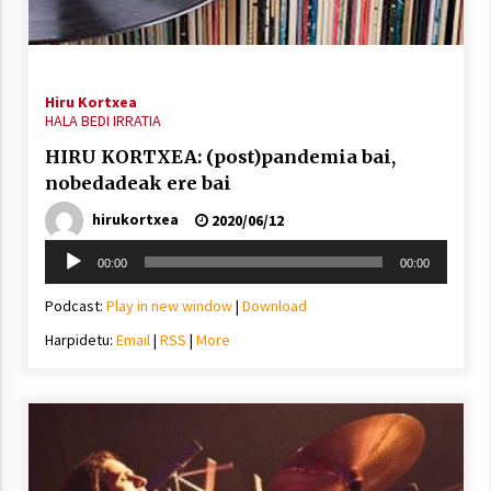
Arrosa sareko IX. topaketak!
2021/10/13
Hiru Kortxea
Azaroak 6 Iurretan Arrosa sarearen
HALA BEDI IRRATIA
IX. topaketak
HIRU KORTXEA: (post)pandemia bai,
2021/10/04
nobedadeak ere bai
hirukortxea
2020/06/12
Segura irratian Arrosaren 20 urteez
Soinu
2021/07/22
00:00
00:00
erreproduzigailua
Podcast:
Play in new window
|
Download
Harpidetu:
Email
|
RSS
|
More
Arrosari buruzko erreportaia
2021/07/16