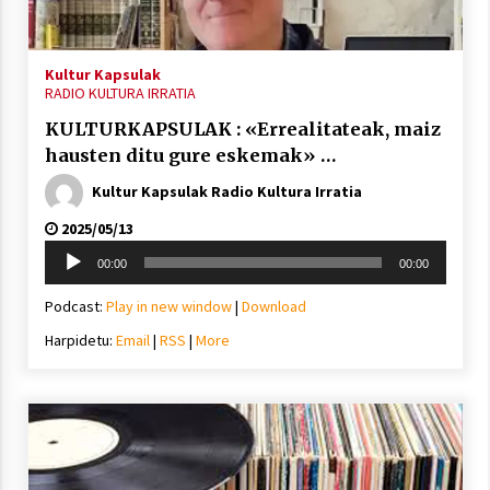
2021/11/25
Kultur Kapsulak
RADIO KULTURA IRRATIA
KULTURKAPSULAK : «Errealitateak, maiz
hausten ditu gure eskemak» …
Mahai-ingurua: irratia, podcastak
eta ondoren zer?
Kultur Kapsulak Radio Kultura Irratia
2021/11/12
2025/05/13
Soinu
00:00
00:00
erreproduzigailua
Podcast:
Play in new window
|
Download
Harpidetu:
Email
|
RSS
|
More
Arrosaren IX. Topaketak – Mila
esker guztioi!
2021/11/11