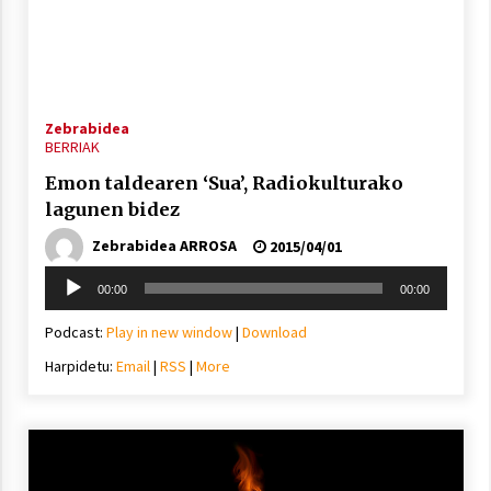
Zebrabidea
Arrosaren laburpen bideoa Hamaika
BERRIAK
Telebistaren eskutik
Emon taldearen ‘Sua’, Radiokulturako
2021/06/30
lagunen bidez
Zebrabidea ARROSA
2015/04/01
Soinu
00:00
00:00
erreproduzigailua
Podcast:
Play in new window
|
Download
Harpidetu:
Email
|
RSS
|
More