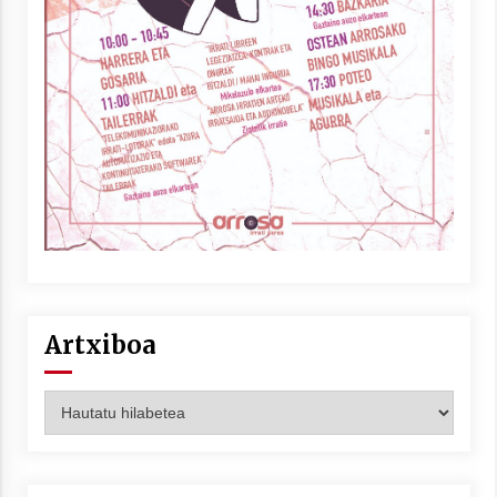
Artxiboa
Artxiboa