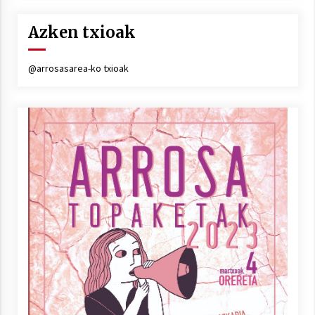
Azken txioak
@arrosasarea-ko txioak