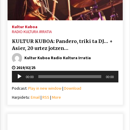
Berria egunkarian elkarrizketa
Kultur Kuboa
RADIO KULTURA IRRATIA
Arrosaren 20 urteez
2021/07/06
KULTUR KUBOA: Pandero, triki ta DJ… +
Asier, 20 urtez jotzen…
Hala Bedi irratiko Hizpidea saioan
Kultur Kuboa Radio Kultura Irratia
Arrosaren 20 urteez
2019/02/25
2021/07/03
Soinu
00:00
00:00
erreproduzigailua
Podcast:
Play in new window
|
Download
Harpidetu:
Email
|
RSS
|
More
Zebrabidearen denboraldi amaiera
EHZtik
2021/07/01