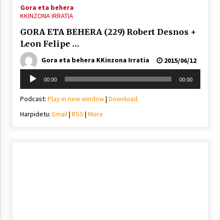
Gora eta behera
KKINZONA IRRATIA
GORA ETA BEHERA (229) Robert Desnos +
Leon Felipe …
Gora eta behera KKinzona Irratia
2015/06/12
Soinu
00:00
00:00
erreproduzigailua
Podcast:
Play in new window
|
Download
Harpidetu:
Email
|
RSS
|
More