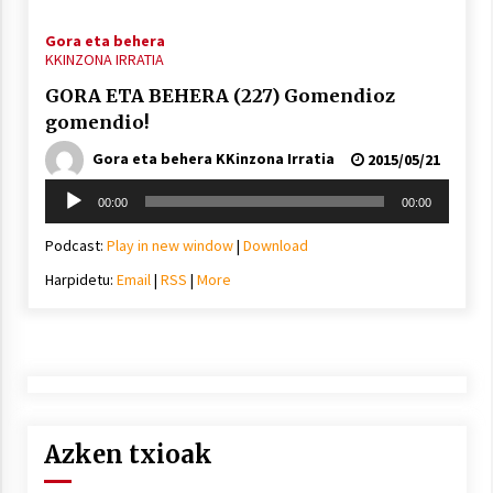
Gora eta behera
KKINZONA IRRATIA
GORA ETA BEHERA (227) Gomendioz
gomendio!
Gora eta behera KKinzona Irratia
2015/05/21
Soinu
00:00
00:00
erreproduzigailua
Podcast:
Play in new window
|
Download
Harpidetu:
Email
|
RSS
|
More
Azken txioak