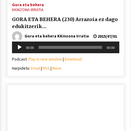
Gora eta behera
KKINZONA IRRATIA
GORA ETA BEHERA (230) Arrazoia ez dago
edukitzerik…
Gora eta behera KKinzona Irratia
2015/07/01
Soinu
00:00
00:00
erreproduzigailua
Podcast:
Play in new window
|
Download
Harpidetu:
Email
|
RSS
|
More