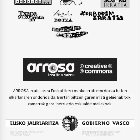
ARROSA irrati sarea Euskal Herri osoko irrati mordoxka baten
elkarlanaren ondorioa da. Bertan biltzen garen irrati gehienak txiki
xamarrak gara, herri edo eskualde mailakoak.