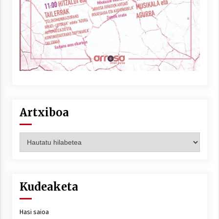
Artxiboa
Artxiboa
Kudeaketa
Hasi saioa