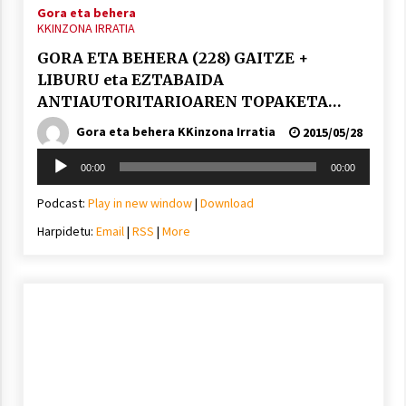
Gora eta behera
KKINZONA IRRATIA
GORA ETA BEHERA (228) GAITZE +
LIBURU eta EZTABAIDA
ANTIAUTORITARIOAREN TOPAKETA…
Gora eta behera KKinzona Irratia
2015/05/28
Soinu
00:00
00:00
erreproduzigailua
Podcast:
Play in new window
|
Download
Harpidetu:
Email
|
RSS
|
More