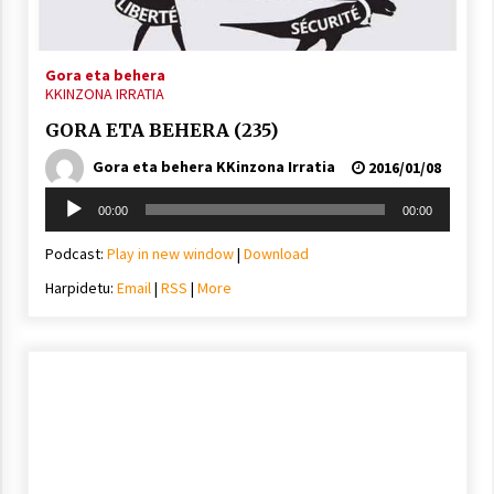
2021/11/25
Gora eta behera
KKINZONA IRRATIA
GORA ETA BEHERA (235)
Gora eta behera KKinzona Irratia
2016/01/08
Mahai-ingurua: irratia, podcastak
eta ondoren zer?
Soinu
00:00
00:00
2021/11/12
erreproduzigailua
Podcast:
Play in new window
|
Download
Harpidetu:
Email
|
RSS
|
More
Arrosaren IX. Topaketak – Mila
esker guztioi!
2021/11/11