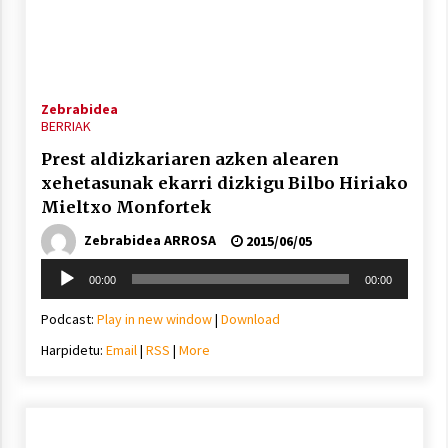
2021/07/01
Zebrabidea
BERRIAK
Arrosaren laburpen bideoa Hamaika
Prest aldizkariaren azken alearen
Telebistaren eskutik
xehetasunak ekarri dizkigu Bilbo Hiriako
2021/06/30
Mieltxo Monfortek
Zebrabidea ARROSA
2015/06/05
Soinu
00:00
00:00
erreproduzigailua
Podcast:
Play in new window
|
Download
Harpidetu:
Email
|
RSS
|
More