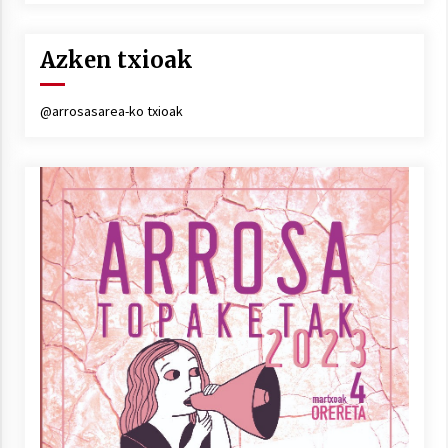
Azken txioak
@arrosasarea-ko txioak