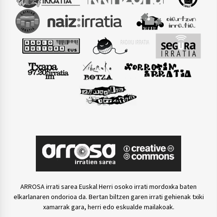
ARROSA irrati sarea Euskal Herri osoko irrati mordoxka baten
elkarlanaren ondorioa da. Bertan biltzen garen irrati gehienak txiki
xamarrak gara, herri edo eskualde mailakoak.