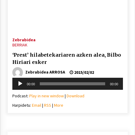
Zebrabidea
BERRIAK
‘Prest’ hilabetekariaren azken alea, Bilbo
Hiriari esker
Zebrabidea ARROSA
2015/02/02
Soinu
00:00
00:00
erreproduzigailua
Podcast:
Play in new window
|
Download
Harpidetu:
Email
|
RSS
|
More