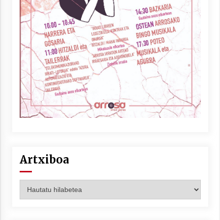
Artxiboa
Artxiboa