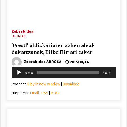
Zebrabidea
Berria egunkarian elkarrizketa
BERRIAK
Arrosaren 20 urteez
2021/07/06
‘Prest!’ aldizkariaren azken aleak
dakartzanak, Bilbo Hiriari esker
Hala Bedi irratiko Hizpidea saioan
Zebrabidea ARROSA
2015/10/14
Arrosaren 20 urteez
Soinu
2021/07/03
00:00
00:00
erreproduzigailua
Podcast:
Play in new window
|
Download
Harpidetu:
Email
|
RSS
|
More
Zebrabidearen denboraldi amaiera
EHZtik