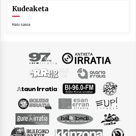
Kudeaketa
Hasi saioa