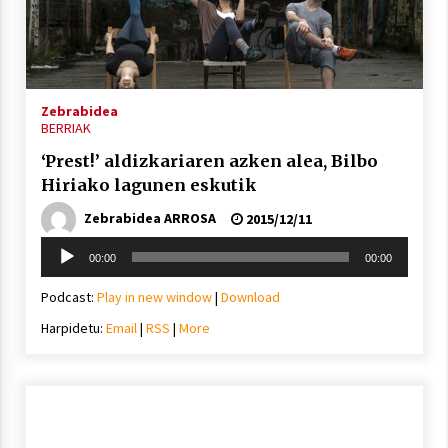
Arrosa sareko IX. topaketak!
2021/10/13
Zebrabidea
Azaroak 6 Iurretan Arrosa sarearen
BERRIAK
IX. topaketak
‘Prest!’ aldizkariaren azken alea, Bilbo
2021/10/04
Hiriako lagunen eskutik
Zebrabidea ARROSA
2015/12/11
Segura irratian Arrosaren 20 urteez
Soinu
2021/07/22
00:00
00:00
erreproduzigailua
Podcast:
Play in new window
|
Download
Harpidetu:
Email
|
RSS
|
More
Arrosari buruzko erreportaia
2021/07/16