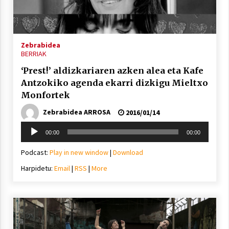
inguruko tailerraren audioa
2021/11/25
Zebrabidea
BERRIAK
‘Prest!’ aldizkariaren azken alea eta Kafe
Antzokiko agenda ekarri dizkigu Mieltxo
Mahai-ingurua: irratia, podcastak
Monfortek
eta ondoren zer?
Zebrabidea ARROSA
2021/11/12
2016/01/14
Soinu
00:00
00:00
erreproduzigailua
Podcast:
Play in new window
|
Download
Harpidetu:
Email
|
RSS
|
More
Arrosaren IX. Topaketak – Mila
esker guztioi!
2021/11/11