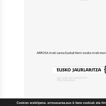
ARROSA irrati sarea Euskal Herri osoko irrati mor
TWITTER @arrosasarea
Cookien erabilpena. arrosasarea.eus-k bere cookiak eta hir