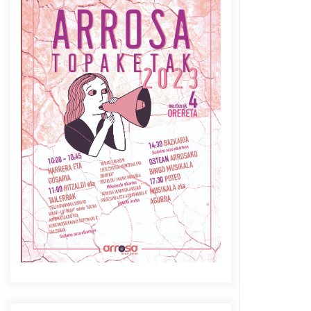
Azaroak 6 Iurretan Arrosa
sarearen IX. topaketak
2021/10/04
Berria egunkarian
elkarrizketa Arrosaren 20
urteez
2021/07/06
Arrosaren laburpen bideoa
Hamaika Telebistaren eskutik
2021/06/30