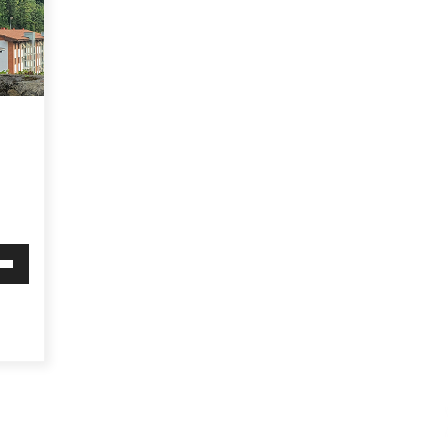
Arrosa sareko IX. topaketak!
2021/10/13
Arrosari buruzko erreportaia
2021/07/16
i
Zebrabidearen denboraldi
behera
amaiera EHZtik
2021/07/01
mena
eko
ko.