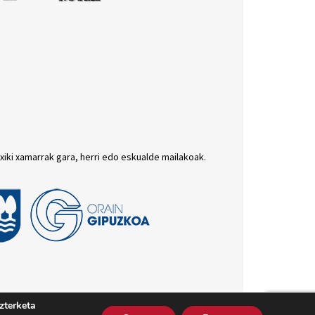
txiki xamarrak gara, herri edo eskualde mailakoak.
zterketa