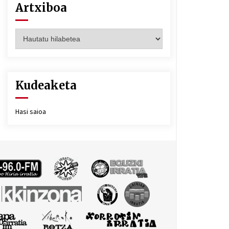
Artxiboa
Artxiboa
Kudeaketa
Hasi saioa