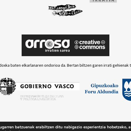
doxka baten elkarlanaren ondorioa da. Bertan biltzen garen irrati gehienak 
ugarren batzuenak erabiltzen ditu nabigazio esperientzia hobetzeko, a