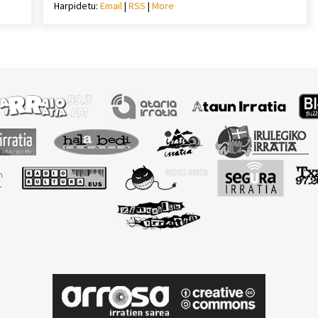
Harpidetu:
Email
|
RSS
|
More
mena
bolumena
eko
igotzeko
edo
ko.
jaisteko.