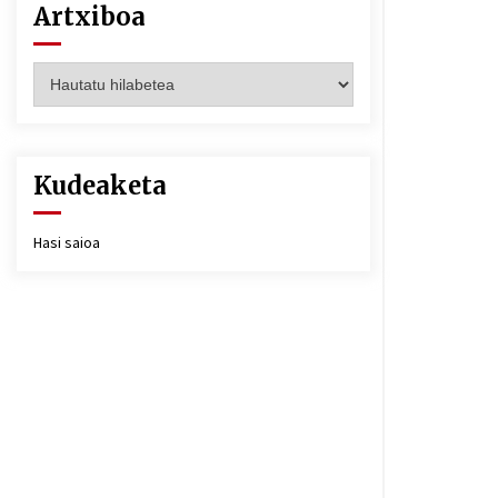
Artxiboa
Artxiboa
Kudeaketa
Hasi saioa