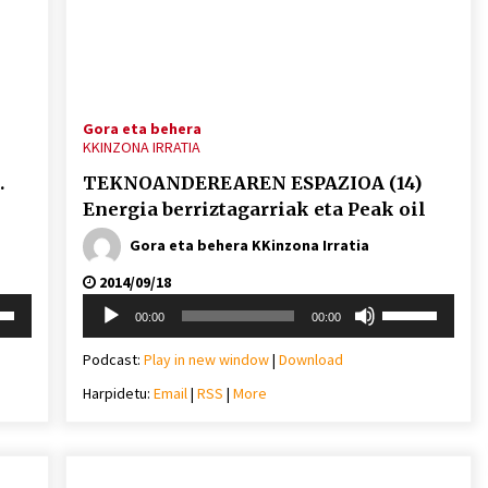
Arrosa sareko IX. topaketak!
2021/10/13
Arrosari buruzko erreportaia
Gora eta behera
KKINZONA IRRATIA
2021/07/16
.
TEKNOANDEREAREN ESPAZIOA (14)
Energia berriztagarriak eta Peak oil
Gora eta behera KKinzona Irratia
2014/09/18
Zebrabidearen denboraldi
Soinu
i
Erabili
amaiera EHZtik
00:00
00:00
erreproduzigailua
behera
gora/behera
2021/07/01
gezi-
Podcast:
Play in new window
|
Download
teklak
Harpidetu:
Email
|
RSS
|
More
mena
bolumena
eko
igotzeko
edo
ko.
jaisteko.