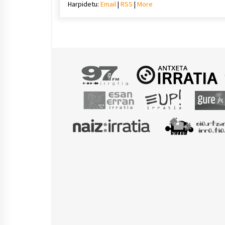
Harpidetu:
Email
|
RSS
|
More
bolu
igotz
edo
jaiste