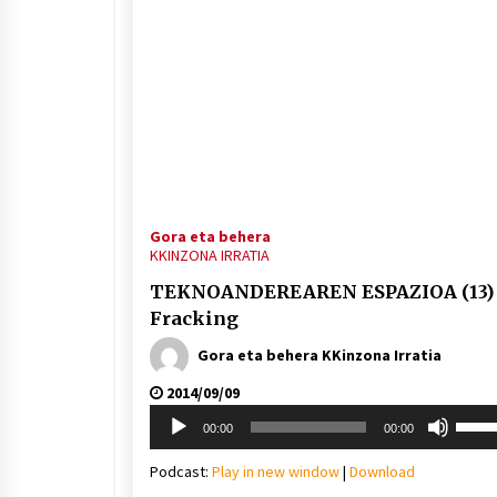
Gora eta behera
KKINZONA IRRATIA
TEKNOANDEREAREN ESPAZIOA (13)
Fracking
Gora eta behera KKinzona Irratia
2014/09/09
Soinu
Erabil
00:00
00:00
erreproduzigailua
gora/
gezi-
Podcast:
Play in new window
|
Download
teklak