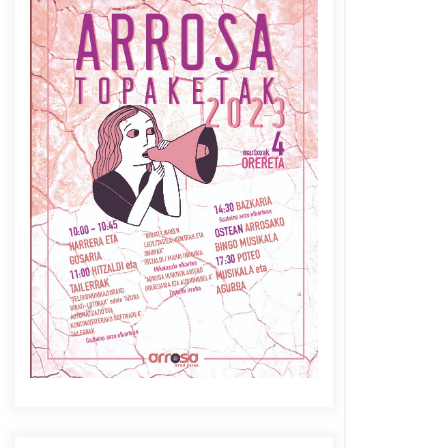
Azaroak 6 Iurretan Arrosa
sarearen IX. topaketak
2021/10/04
Berria egunkarian
elkarrizketa Arrosaren 20
urteez
2021/07/06
Arrosaren laburpen bideoa
Hamaika Telebistaren eskutik
2021/06/30