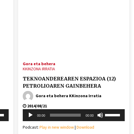
Gora eta behera
KKINZONA IRRATIA
TEKNOANDEREAREN ESPAZIOA (12)
PETROLIOAREN GAINBEHERA
Gora eta behera KKinzona Irratia
2014/08/21
Soinu
i
Erabili
00:00
00:00
erreproduzigailua
behera
gora/behera
gezi-
Podcast:
Play in new window
|
Download
teklak