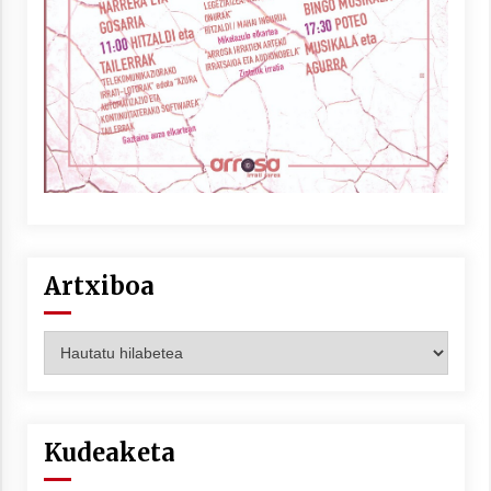
Berria egunkarian elkarrizketa
Arrosaren 20 urteez
2021/07/06
Hala Bedi irratiko Hizpidea saioan
Arrosaren 20 urteez
2021/07/03
Artxiboa
Artxiboa
Zebrabidearen denboraldi amaiera
EHZtik
Kudeaketa
2021/07/01