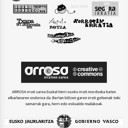
ARROSA irrati sarea Euskal Herri osoko irrati mordoxka baten
elkarlanaren ondorioa da. Bertan biltzen garen irrati gehienak txiki
xamarrak gara, herri edo eskualde mailakoak.