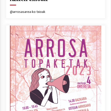
Arrosa sareko IX. topaketak!
2021/10/13
@arrosasarea-ko txioak
Azaroak 6 Iurretan Arrosa sarearen
IX. topaketak
2021/10/04
Segura irratian Arrosaren 20 urteez
2021/07/22
Arrosari buruzko erreportaia
2021/07/16