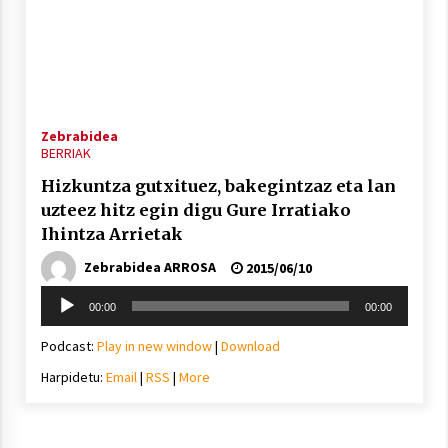
Berria egunkarian elkarrizketa
Arrosaren 20 urteez
Zebrabidea
BERRIAK
2021/07/06
Hizkuntza gutxituez, bakegintzaz eta lan
Hala Bedi irratiko Hizpidea saioan
uzteez hitz egin digu Gure Irratiako
Arrosaren 20 urteez
Ihintza Arrietak
2021/07/03
Zebrabidea ARROSA
2015/06/10
Soinu
00:00
00:00
erreproduzigailua
Podcast:
Play in new window
|
Download
Harpidetu:
Email
|
RSS
|
More
Zebrabidearen denboraldi amaiera
EHZtik