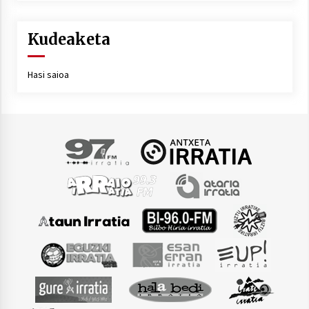
Kudeaketa
Hasi saioa