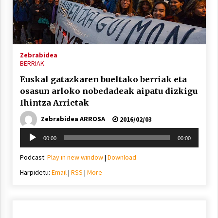
Arrosa sareko IX. topaketak!
2021/10/13
Zebrabidea
Azaroak 6 Iurretan Arrosa sarearen
BERRIAK
IX. topaketak
Euskal gatazkaren bueltako berriak eta
2021/10/04
osasun arloko nobedadeak aipatu dizkigu
Ihintza Arrietak
Segura irratian Arrosaren 20 urteez
Zebrabidea ARROSA
2016/02/03
2021/07/22
Soinu
00:00
00:00
erreproduzigailua
Podcast:
Play in new window
|
Download
Harpidetu:
Email
|
RSS
|
More
Arrosari buruzko erreportaia
2021/07/16