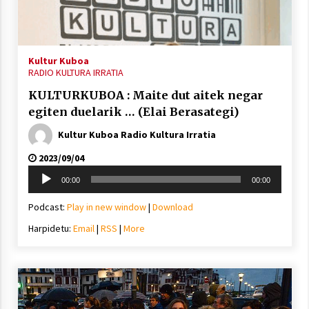
inguruko tailerraren audioa
2021/11/25
Kultur Kuboa
RADIO KULTURA IRRATIA
KULTURKUBOA : Maite dut aitek negar
egiten duelarik … (Elai Berasategi)
Mahai-ingurua: irratia, podcastak
eta ondoren zer?
Kultur Kuboa Radio Kultura Irratia
2021/11/12
2023/09/04
Soinu
00:00
00:00
erreproduzigailua
Podcast:
Play in new window
|
Download
Harpidetu:
Email
|
RSS
|
More
Arrosaren IX. Topaketak – Mila
esker guztioi!
2021/11/11