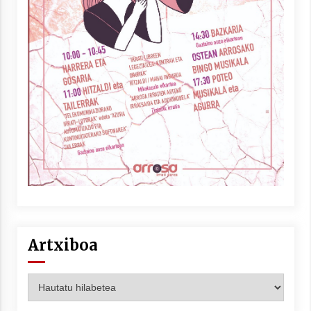
Artxiboa
Artxiboa