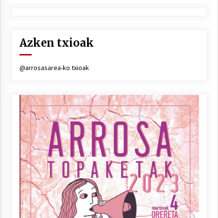
2021/07/01
Azken txioak
@arrosasarea-ko txioak
Arrosaren laburpen bideoa Hamaika
Telebistaren eskutik
2021/06/30