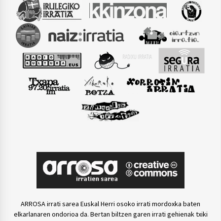
ARROSA irrati sarea Euskal Herri osoko irrati mordoxka baten
elkarlanaren ondorioa da. Bertan biltzen garen irrati gehienak txiki