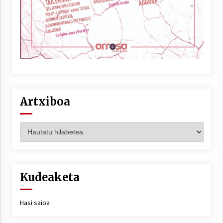
Artxiboa
Artxiboa
Kudeaketa
Hasi saioa