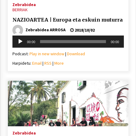
Zebrabidea
BERRIAK
NAZIOARTEA | Europa eta eskuin muturra
Zebrabidea ARROSA
2018/10/02
Soinu
00:00
00:00
erreproduzigailua
Podcast:
Play in new window
|
Download
Harpidetu:
Email
|
RSS
|
More
Zebrabidea