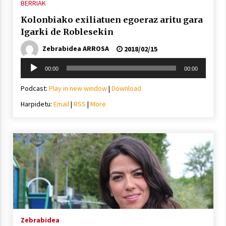
BERRIAK
Kolonbiako exiliatuen egoeraz aritu gara
Igarki de Roblesekin
Zebrabidea ARROSA
2018/02/15
Soinu
00:00
00:00
erreproduzigailua
Podcast:
Play in new window
|
Download
Harpidetu:
Email
|
RSS
|
More
Zebrabidea