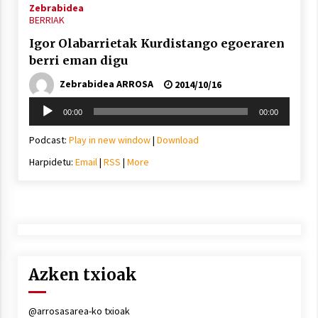
Zebrabidea
BERRIAK
Igor Olabarrietak Kurdistango egoeraren
berri eman digu
Zebrabidea ARROSA
2014/10/16
Soinu
00:00
00:00
erreproduzigailua
Podcast:
Play in new window
|
Download
Harpidetu:
Email
|
RSS
|
More
Azken txioak
@arrosasarea-ko txioak