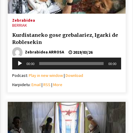
2021/11/25
Zebrabidea
BERRIAK
Kurdistaneko gose grebalariez, Igarki de
Roblesekin
Mahai-ingurua: irratia, podcastak
eta ondoren zer?
Zebrabidea ARROSA
2019/03/26
2021/11/12
Soinu
00:00
00:00
erreproduzigailua
Podcast:
Play in new window
|
Download
Harpidetu:
Email
|
RSS
|
More
Arrosaren IX. Topaketak – Mila
esker guztioi!
2021/11/11