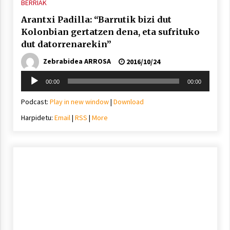
BERRIAK
Arantxi Padilla: “Barrutik bizi dut
Kolonbian gertatzen dena, eta sufrituko
dut datorrenarekin”
Zebrabidea ARROSA
2016/10/24
Soinu
00:00
00:00
erreproduzigailua
Podcast:
Play in new window
|
Download
Harpidetu:
Email
|
RSS
|
More