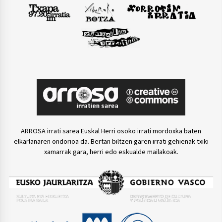
ARROSA irrati sarea Euskal Herri osoko irrati mordoxka baten
elkarlanaren ondorioa da. Bertan biltzen garen irrati gehienak txiki
xamarrak gara, herri edo eskualde mailakoak.