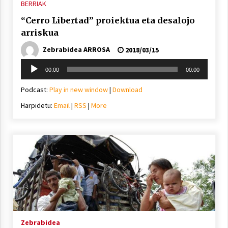
BERRIAK
“Cerro Libertad” proiektua eta desalojo
arriskua
Zebrabidea ARROSA
2018/03/15
Soinu
00:00
00:00
erreproduzigailua
Podcast:
Play in new window
|
Download
Harpidetu:
Email
|
RSS
|
More
Zebrabidea