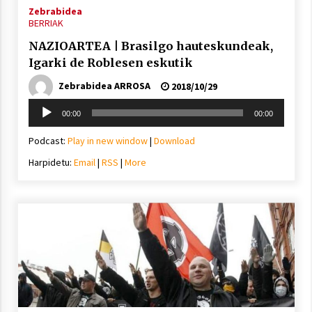
Zebrabidea
BERRIAK
NAZIOARTEA | Brasilgo hauteskundeak,
Igarki de Roblesen eskutik
Zebrabidea ARROSA
2018/10/29
Soinu
00:00
00:00
erreproduzigailua
Podcast:
Play in new window
|
Download
Harpidetu:
Email
|
RSS
|
More