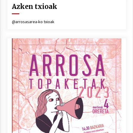
Arrosa sareko IX. topaketak!
Azken txioak
2021/10/13
@arrosasarea-ko txioak
Azaroak 6 Iurretan Arrosa sarearen
IX. topaketak
2021/10/04
Segura irratian Arrosaren 20 urteez
2021/07/22
Arrosari buruzko erreportaia
2021/07/16