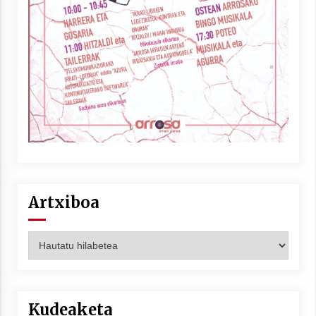
Berria egunkarian elkarrizketa
Arrosaren 20 urteez
2021/07/06
Hala Bedi irratiko Hizpidea saioan
Arrosaren 20 urteez
2021/07/03
Artxiboa
Artxiboa
Zebrabidearen denboraldi amaiera
EHZtik
2021/07/01
Kudeaketa