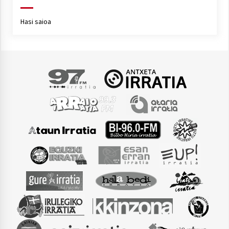
Hasi saioa
Arrosaren laburpen bideoa Hamaika
Telebistaren eskutik
2021/06/30