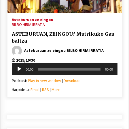
2021/11/25
Asteburuan ze eingou
BILBO HIRIA IRRATIA
ASTEBURUAN, ZEINGOU? Mutrikuko Gau
baltza
Mahai-ingurua: irratia, podcastak
eta ondoren zer?
Asteburuan ze eingou BILBO HIRIA IRRATIA
2021/11/12
2015/10/30
Soinu
00:00
00:00
erreproduzigailua
Podcast:
Play in new window
|
Download
Harpidetu:
Email
|
RSS
|
More
Arrosaren IX. Topaketak – Mila
esker guztioi!
2021/11/11