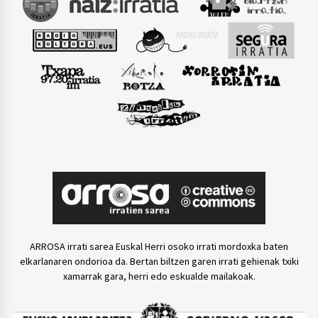
ARROSA irrati sarea Euskal Herri osoko irrati mordoxka baten
elkarlanaren ondorioa da. Bertan biltzen garen irrati gehienak txiki
xamarrak gara, herri edo eskualde mailakoak.