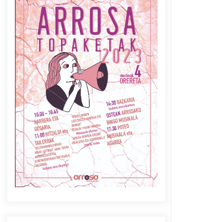
Azaroak 6 Iurretan Arrosa
sarearen IX. topaketak
2021/10/04
Berria egunkarian
elkarrizketa Arrosaren 20
urteez
2021/07/06
Arrosaren laburpen bideoa
Hamaika Telebistaren eskutik
2021/06/30