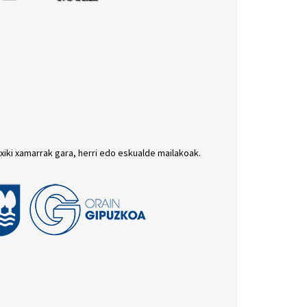
txiki xamarrak gara, herri edo eskualde mailakoak.