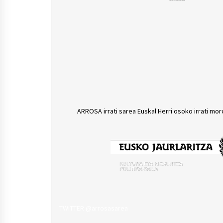
ARROSA irrati sarea Euskal Herri osoko irrati mor
TWITTER @arrosasarea