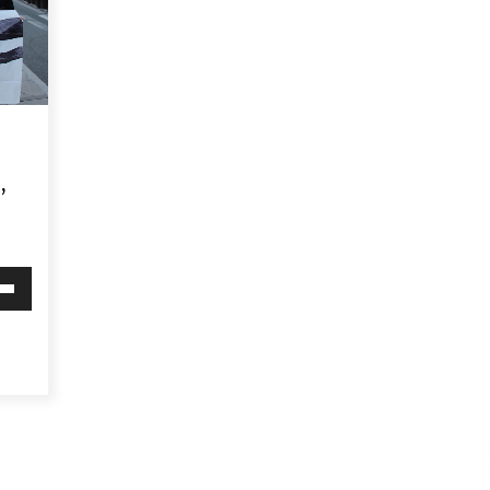
Arrosa sareko IX. topaketak!
2021/10/13
Arrosari buruzko erreportaia
2021/07/16
,
i
Zebrabidearen denboraldi
behera
amaiera EHZtik
2021/07/01
mena
eko
ko.