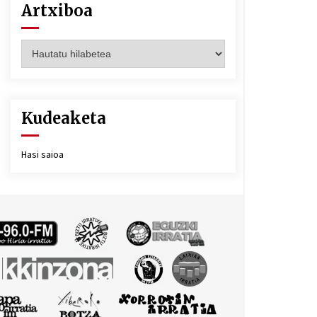
Artxiboa
Artxiboa
Kudeaketa
Hasi saioa