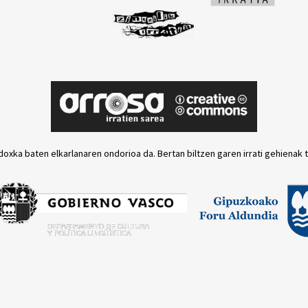
doxka baten elkarlanaren ondorioa da. Bertan biltzen garen irrati gehienak 