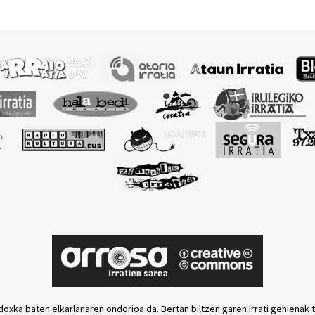
ko.
doxka baten elkarlanaren ondorioa da. Bertan biltzen garen irrati gehienak 