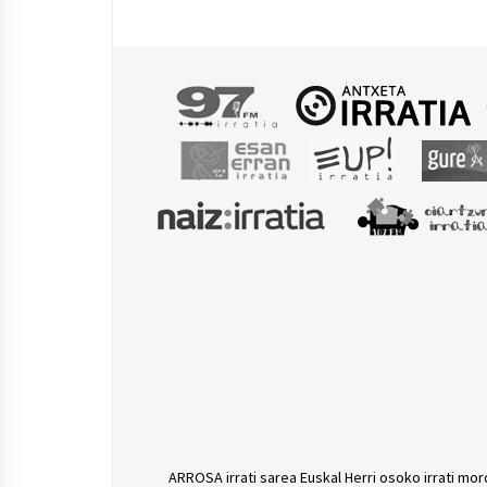
jaiste
ARROSA irrati sarea Euskal Herri osoko irrati mor