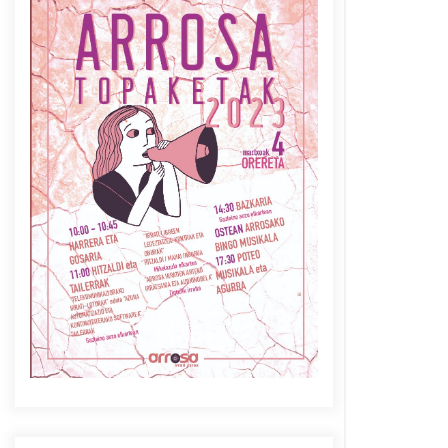
Azaroak 6 Iurretan Arrosa
sarearen IX. topaketak
2021/10/04
Berria egunkarian
elkarrizketa Arrosaren 20
urteez
2021/07/06
Arrosaren laburpen bideoa
Hamaika Telebistaren eskutik
2021/06/30