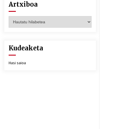
Artxiboa
Artxiboa
Kudeaketa
Hasi saioa