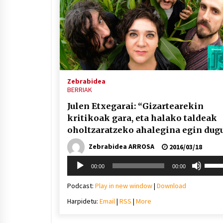
Zebrabidea
BERRIAK
Julen Etxegarai: “Gizartearekin
kritikoak gara, eta halako taldeak
oholtzaratzeko ahalegina egin dug
Zebrabidea ARROSA
2016/03/18
Soinu
Erabil
00:00
00:00
erreproduzigailua
gora/
gezi-
Podcast:
Play in new window
|
Download
teklak
Harpidetu:
Email
|
RSS
|
More
bolu
igotz
edo