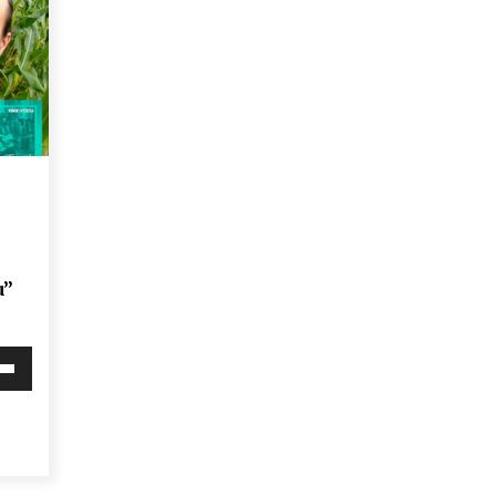
u”
i
behera
mena
eko