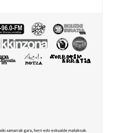
txiki xamarrak gara, herri edo eskualde mailakoak.