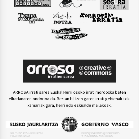
ARROSA irrati sarea Euskal Herri osoko irrati mordoxka baten
elkarlanaren ondorioa da. Bertan biltzen garen irrati gehienak txiki
xamarrak gara, herri edo eskualde mailakoak.