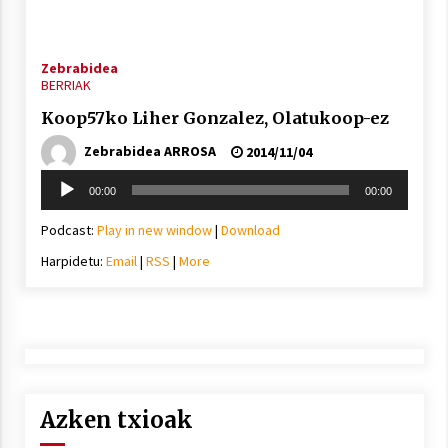
2021/11/25
Zebrabidea
BERRIAK
Koop57ko Liher Gonzalez, Olatukoop-ez
Zebrabidea ARROSA
2014/11/04
Mahai-ingurua: irratia, podcastak
eta ondoren zer?
Soinu
00:00
00:00
2021/11/12
erreproduzigailua
Podcast:
Play in new window
|
Download
Harpidetu:
Email
|
RSS
|
More
Arrosaren IX. Topaketak – Mila
esker guztioi!
2021/11/11
Azken txioak