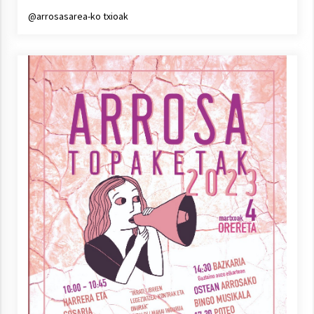
Arrosa sareko IX. topaketak!
@arrosasarea-ko txioak
2021/10/13
Azaroak 6 Iurretan Arrosa sarearen
IX. topaketak
2021/10/04
Segura irratian Arrosaren 20 urteez
2021/07/22
Arrosari buruzko erreportaia
2021/07/16