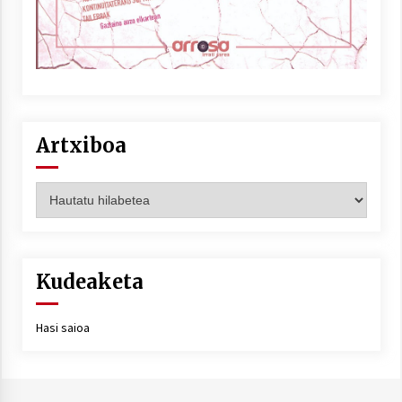
Berria egunkarian elkarrizketa
Arrosaren 20 urteez
2021/07/06
Artxiboa
Hala Bedi irratiko Hizpidea saioan
Arrosaren 20 urteez
Artxiboa
2021/07/03
Kudeaketa
Hasi saioa
Zebrabidearen denboraldi amaiera
EHZtik
2021/07/01