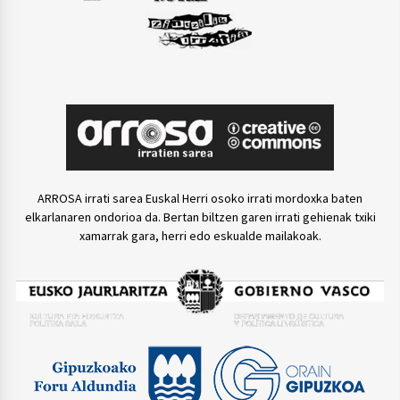
ARROSA irrati sarea Euskal Herri osoko irrati mordoxka baten
elkarlanaren ondorioa da. Bertan biltzen garen irrati gehienak txiki
xamarrak gara, herri edo eskualde mailakoak.