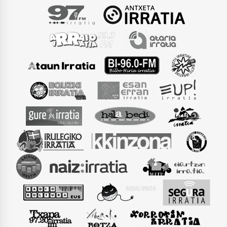
Arrosaren laburpen bideoa Hamaika
Telebistaren eskutik
2021/06/30