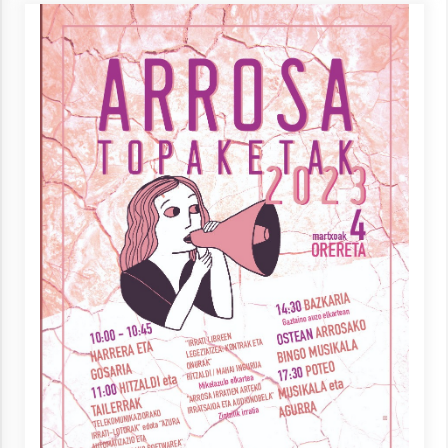
Arrosa sareko IX. topaketak!
2021/10/13
Azaroak 6 Iurretan Arrosa sarearen
IX. topaketak
2021/10/04
Segura irratian Arrosaren 20 urteez
2021/07/22
Arrosari buruzko erreportaia
2021/07/16