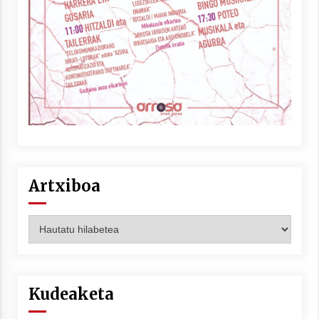
Berria egunkarian elkarrizketa
Arrosaren 20 urteez
2021/07/06
Hala Bedi irratiko Hizpidea saioan
Arrosaren 20 urteez
2021/07/03
Artxiboa
Artxiboa
Zebrabidearen denboraldi amaiera
EHZtik
Kudeaketa
2021/07/01