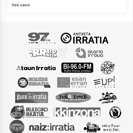
Hasi saioa
Arrosaren laburpen bideoa Hamaika
Telebistaren eskutik
2021/06/30