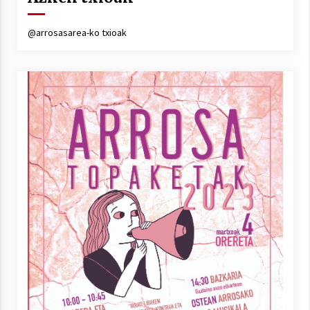
Arrosa sareko IX. topaketak!
2021/10/13
@arrosasarea-ko txioak
Azaroak 6 Iurretan Arrosa sarearen
IX. topaketak
2021/10/04
Segura irratian Arrosaren 20 urteez
2021/07/22
Arrosari buruzko erreportaia
2021/07/16