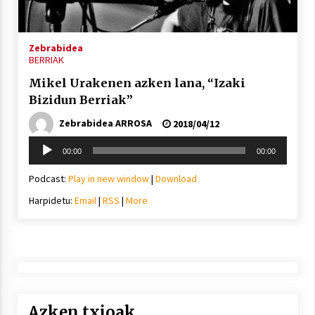
2021/11/25
Zebrabidea
BERRIAK
Mikel Urakenen azken lana, “Izaki
Bizidun Berriak”
Mahai-ingurua: irratia, podcastak
eta ondoren zer?
Zebrabidea ARROSA
2018/04/12
2021/11/12
Soinu
00:00
00:00
erreproduzigailua
Podcast:
Play in new window
|
Download
Harpidetu:
Email
|
RSS
|
More
Arrosaren IX. Topaketak – Mila
esker guztioi!
2021/11/11
Azken txioak