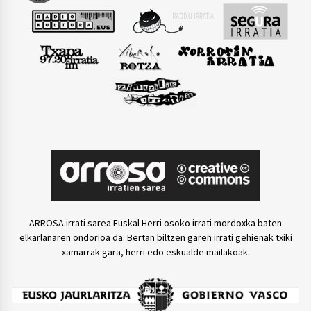
ARROSA irrati sarea Euskal Herri osoko irrati mordoxka baten
elkarlanaren ondorioa da. Bertan biltzen garen irrati gehienak txiki
xamarrak gara, herri edo eskualde mailakoak.