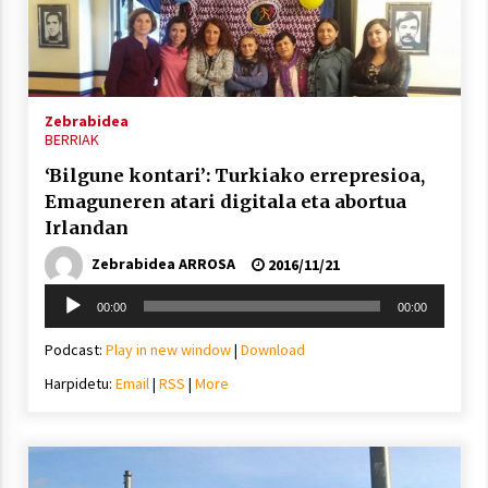
Arrosa sareko IX. topaketak!
2021/10/13
Zebrabidea
Azaroak 6 Iurretan Arrosa sarearen
BERRIAK
IX. topaketak
‘Bilgune kontari’: Turkiako errepresioa,
2021/10/04
Emaguneren atari digitala eta abortua
Irlandan
Segura irratian Arrosaren 20 urteez
Zebrabidea ARROSA
2016/11/21
2021/07/22
Soinu
00:00
00:00
erreproduzigailua
Podcast:
Play in new window
|
Download
Harpidetu:
Email
|
RSS
|
More
Arrosari buruzko erreportaia
2021/07/16