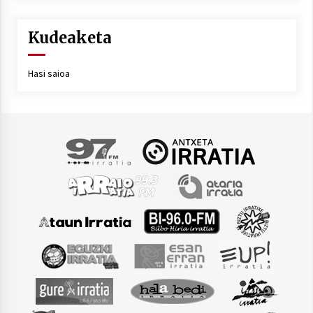
Kudeaketa
Hasi saioa