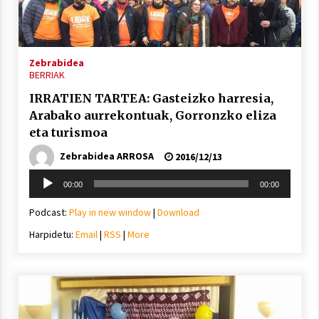
inguruko tailerraren audioa
2021/11/25
Zebrabidea
BERRIAK
IRRATIEN TARTEA: Gasteizko harresia,
Arabako aurrekontuak, Gorronzko eliza
Mahai-ingurua: irratia, podcastak
eta turismoa
eta ondoren zer?
Zebrabidea ARROSA
2021/11/12
2016/12/13
Soinu
00:00
00:00
erreproduzigailua
Podcast:
Play in new window
|
Download
Harpidetu:
Email
|
RSS
|
More
Arrosaren IX. Topaketak – Mila
esker guztioi!
2021/11/11