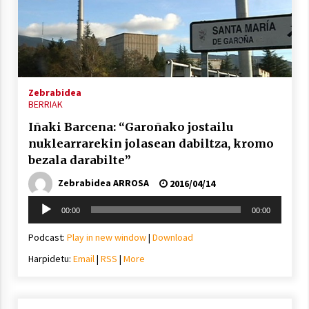
Berria egunkarian elkarrizketa
Arrosaren 20 urteez
Zebrabidea
BERRIAK
2021/07/06
Iñaki Barcena: “Garoñako jostailu
Hala Bedi irratiko Hizpidea saioan
nuklearrarekin jolasean dabiltza, kromo
Arrosaren 20 urteez
bezala darabilte”
2021/07/03
Zebrabidea ARROSA
2016/04/14
Soinu
00:00
00:00
erreproduzigailua
Podcast:
Play in new window
|
Download
Harpidetu:
Email
|
RSS
|
More
Zebrabidearen denboraldi amaiera
EHZtik