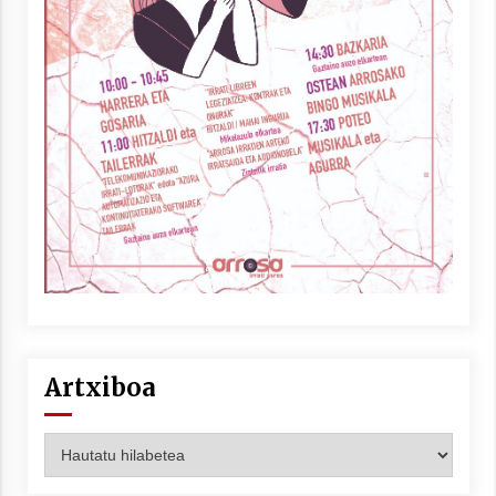
Artxiboa
Artxiboa