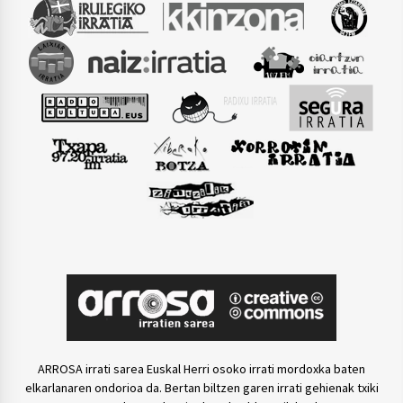
ARROSA irrati sarea Euskal Herri osoko irrati mordoxka baten
elkarlanaren ondorioa da. Bertan biltzen garen irrati gehienak txiki