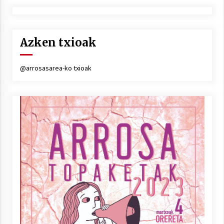
Azken txioak
@arrosasarea-ko txioak