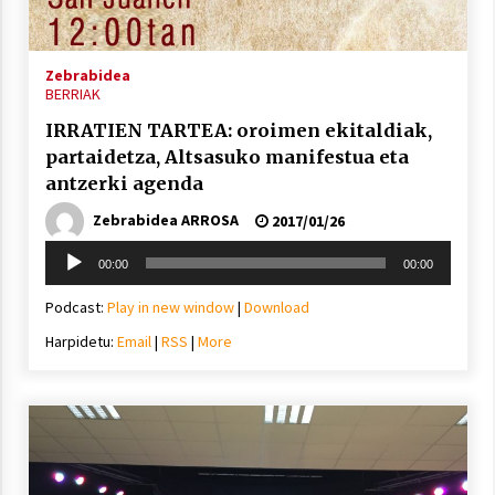
2021/11/25
Zebrabidea
BERRIAK
IRRATIEN TARTEA: oroimen ekitaldiak,
partaidetza, Altsasuko manifestua eta
Mahai-ingurua: irratia, podcastak
antzerki agenda
eta ondoren zer?
Zebrabidea ARROSA
2021/11/12
2017/01/26
Soinu
00:00
00:00
erreproduzigailua
Podcast:
Play in new window
|
Download
Harpidetu:
Email
|
RSS
|
More
Arrosaren IX. Topaketak – Mila
esker guztioi!
2021/11/11