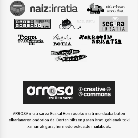
ARROSA irrati sarea Euskal Herri osoko irrati mordoxka baten
elkarlanaren ondorioa da. Bertan biltzen garen irrati gehienak txiki
xamarrak gara, herri edo eskualde mailakoak.