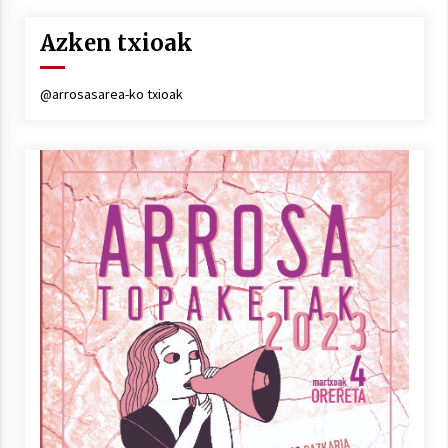
Azken txioak
Berria egunkarian elkarrizketa
@arrosasarea-ko txioak
Arrosaren 20 urteez
2021/07/06
Hala Bedi irratiko Hizpidea saioan
Arrosaren 20 urteez
2021/07/03
Zebrabidearen denboraldi amaiera
EHZtik
2021/07/01