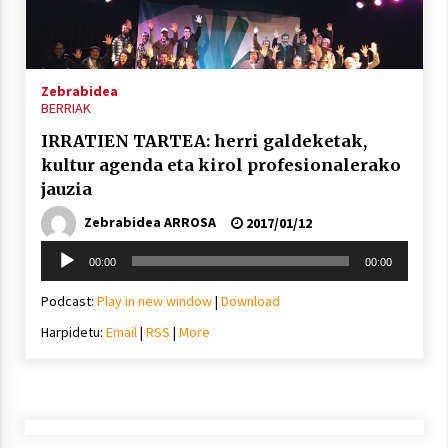
Arrosa sareko IX. topaketak!
2021/10/13
Zebrabidea
Azaroak 6 Iurretan Arrosa sarearen
BERRIAK
IX. topaketak
IRRATIEN TARTEA: herri galdeketak,
2021/10/04
kultur agenda eta kirol profesionalerako
jauzia
Segura irratian Arrosaren 20 urteez
Zebrabidea ARROSA
2017/01/12
2021/07/22
Soinu
00:00
00:00
erreproduzigailua
Podcast:
Play in new window
|
Download
Harpidetu:
Email
|
RSS
|
More
Arrosari buruzko erreportaia
2021/07/16