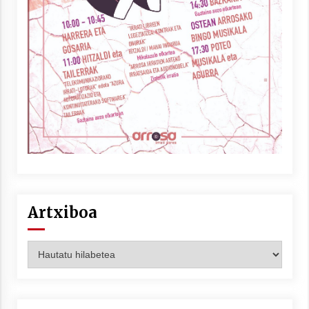
Arrosaren laburpen bideoa Hamaika
Telebistaren eskutik
2021/06/30
Artxiboa
Artxiboa