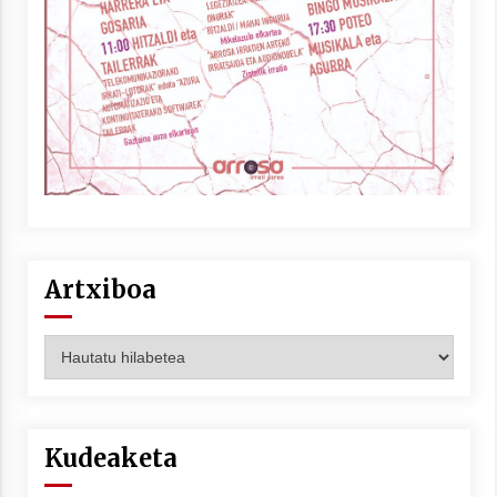
Berria egunkarian elkarrizketa
Arrosaren 20 urteez
2021/07/06
Hala Bedi irratiko Hizpidea saioan
Arrosaren 20 urteez
2021/07/03
Artxiboa
Artxiboa
Zebrabidearen denboraldi amaiera
EHZtik
Kudeaketa
2021/07/01