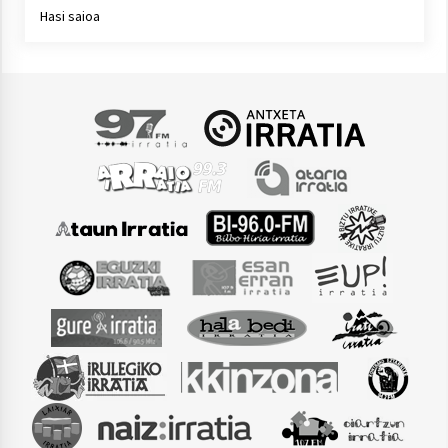
Hasi saioa
Arrosaren laburpen bideoa Hamaika
Telebistaren eskutik
2021/06/30