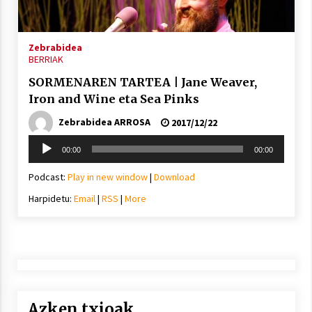
2021/11/25
Zebrabidea
BERRIAK
SORMENAREN TARTEA | Jane Weaver,
Iron and Wine eta Sea Pinks
Mahai-ingurua: irratia, podcastak
eta ondoren zer?
Zebrabidea ARROSA
2017/12/22
2021/11/12
Soinu
00:00
00:00
erreproduzigailua
Podcast:
Play in new window
|
Download
Harpidetu:
Email
|
RSS
|
More
Arrosaren IX. Topaketak – Mila
esker guztioi!
2021/11/11
Azken txioak