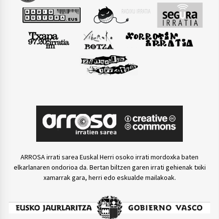
ARROSA irrati sarea Euskal Herri osoko irrati mordoxka baten
elkarlanaren ondorioa da. Bertan biltzen garen irrati gehienak txiki
xamarrak gara, herri edo eskualde mailakoak.