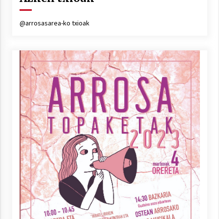
Arrosa sareko IX. topaketak!
2021/10/13
@arrosasarea-ko txioak
Azaroak 6 Iurretan Arrosa sarearen
IX. topaketak
2021/10/04
Segura irratian Arrosaren 20 urteez
2021/07/22
Arrosari buruzko erreportaia
2021/07/16