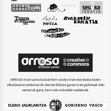
ARROSA irrati sarea Euskal Herri osoko irrati mordoxka baten
elkarlanaren ondorioa da. Bertan biltzen garen irrati gehienak txiki
xamarrak gara, herri edo eskualde mailakoak.