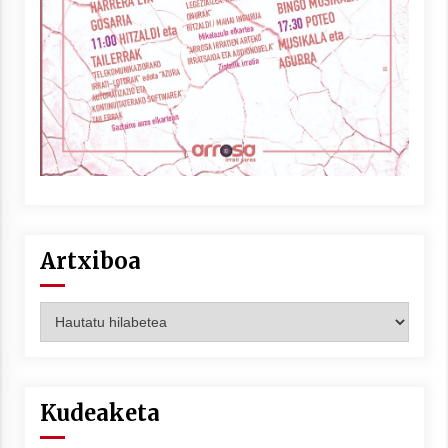
Berria egunkarian elkarrizketa
Arrosaren 20 urteez
2021/07/06
Hala Bedi irratiko Hizpidea saioan
Arrosaren 20 urteez
2021/07/03
Artxiboa
Artxiboa
Zebrabidearen denboraldi amaiera
EHZtik
Kudeaketa
2021/07/01