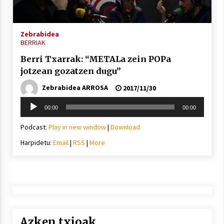
2021/11/25
Zebrabidea
BERRIAK
Berri Txarrak: “METALa zein POPa
jotzean gozatzen dugu”
Mahai-ingurua: irratia, podcastak
eta ondoren zer?
Zebrabidea ARROSA
2017/11/30
2021/11/12
Soinu
00:00
00:00
erreproduzigailua
Podcast:
Play in new window
|
Download
Harpidetu:
Email
|
RSS
|
More
Arrosaren IX. Topaketak – Mila
esker guztioi!
2021/11/11
Azken txioak