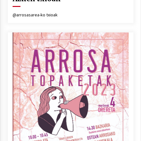
Arrosa sareko IX. topaketak!
2021/10/13
@arrosasarea-ko txioak
Azaroak 6 Iurretan Arrosa sarearen
IX. topaketak
2021/10/04
Segura irratian Arrosaren 20 urteez
2021/07/22
Arrosari buruzko erreportaia
2021/07/16