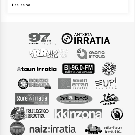
Hasi saioa
Arrosaren laburpen bideoa Hamaika
Telebistaren eskutik
2021/06/30