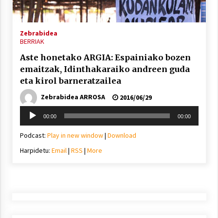
2021/11/25
Zebrabidea
BERRIAK
Aste honetako ARGIA: Espainiako bozen
emaitzak, Idinthakaraiko andreen guda
Mahai-ingurua: irratia, podcastak
eta kirol barneratzailea
eta ondoren zer?
Zebrabidea ARROSA
2021/11/12
2016/06/29
Soinu
00:00
00:00
erreproduzigailua
Podcast:
Play in new window
|
Download
Harpidetu:
Email
|
RSS
|
More
Arrosaren IX. Topaketak – Mila
esker guztioi!
2021/11/11