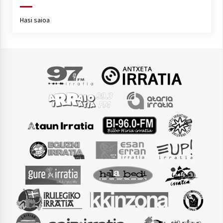
Hasi saioa
Arrosaren laburpen bideoa Hamaika
Telebistaren eskutik
2021/06/30