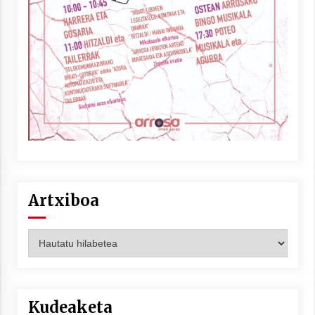
Berria egunkarian elkarrizketa
Arrosaren 20 urteez
2021/07/06
Hala Bedi irratiko Hizpidea saioan
Arrosaren 20 urteez
2021/07/03
Artxiboa
Artxiboa
Zebrabidearen denboraldi amaiera
EHZtik
2021/07/01
Kudeaketa