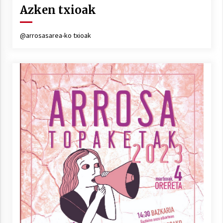
Arrosa sareko IX. topaketak!
Azken txioak
2021/10/13
@arrosasarea-ko txioak
Azaroak 6 Iurretan Arrosa sarearen
IX. topaketak
2021/10/04
Segura irratian Arrosaren 20 urteez
2021/07/22
Arrosari buruzko erreportaia
2021/07/16