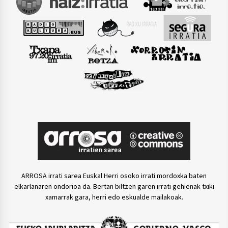
ARROSA irrati sarea Euskal Herri osoko irrati mordoxka baten
elkarlanaren ondorioa da. Bertan biltzen garen irrati gehienak txiki
xamarrak gara, herri edo eskualde mailakoak.