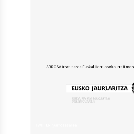
ARROSA irrati sarea Euskal Herri osoko irrati mor
TWITTER @arrosasarea