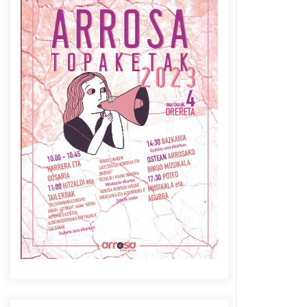
Azaroak 6 Iurretan Arrosa
sarearen IX. topaketak
2021/10/04
Berria egunkarian
elkarrizketa Arrosaren 20
urteez
2021/07/06
Arrosaren laburpen bideoa
Hamaika Telebistaren eskutik
2021/06/30