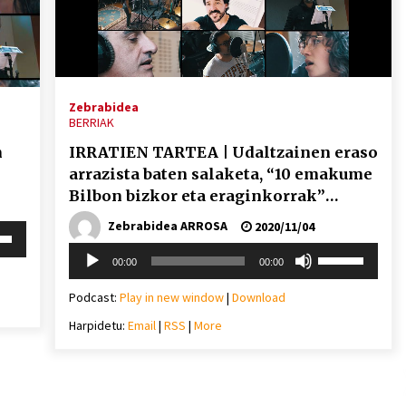
Arrosa sareko IX. topaketak!
2021/10/13
Arrosari buruzko erreportaia
Zebrabidea
BERRIAK
2021/07/16
n
IRRATIEN TARTEA | Udaltzainen eraso
arrazista baten salaketa, “10 emakume
Bilbon bizkor eta eraginkorrak”
liburuaren aurkezpena, eta Izan
Zebrabidea ARROSA
2020/11/04
i
Bidearen Ibiltarien doinua
Zebrabidearen denboraldi
behera
Soinu
Erabili
00:00
00:00
amaiera EHZtik
erreproduzigailua
gora/behera
2021/07/01
gezi-
Podcast:
Play in new window
|
Download
mena
teklak
eko
Harpidetu:
Email
|
RSS
|
More
bolumena
igotzeko
ko.
edo
jaisteko.