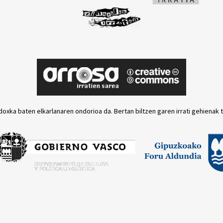
doxka baten elkarlanaren ondorioa da. Bertan biltzen garen irrati gehienak 