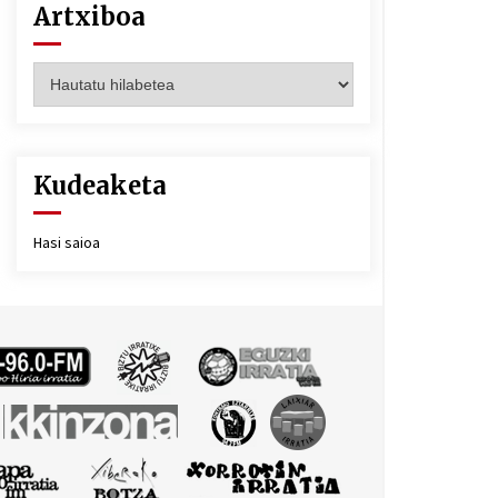
Artxiboa
Artxiboa
Kudeaketa
Hasi saioa