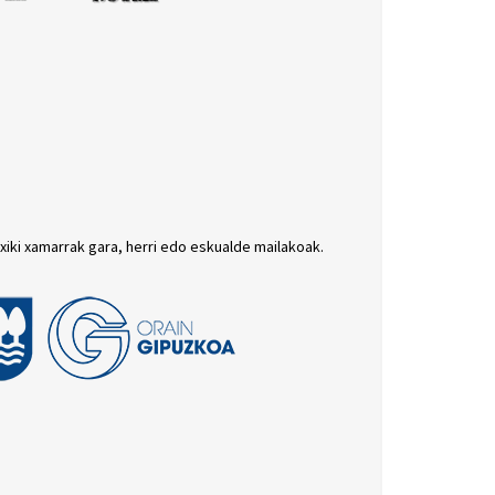
txiki xamarrak gara, herri edo eskualde mailakoak.