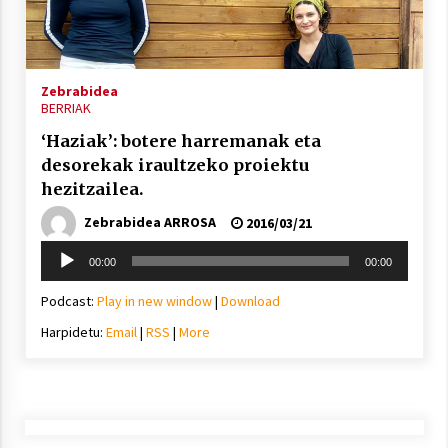
Arrosa sareko IX. topaketak!
2021/10/13
Zebrabidea
Azaroak 6 Iurretan Arrosa sarearen
BERRIAK
IX. topaketak
‘Haziak’: botere harremanak eta
2021/10/04
desorekak iraultzeko proiektu
hezitzailea.
Segura irratian Arrosaren 20 urteez
Zebrabidea ARROSA
2016/03/21
2021/07/22
Soinu
00:00
00:00
erreproduzigailua
Podcast:
Play in new window
|
Download
Harpidetu:
Email
|
RSS
|
More
Arrosari buruzko erreportaia
2021/07/16