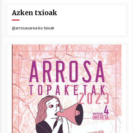
Azken txioak
Berria egunkarian elkarrizketa
@arrosasarea-ko txioak
Arrosaren 20 urteez
2021/07/06
Hala Bedi irratiko Hizpidea saioan
Arrosaren 20 urteez
2021/07/03
Zebrabidearen denboraldi amaiera
EHZtik
2021/07/01