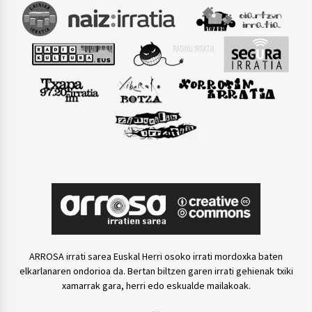
ARROSA irrati sarea Euskal Herri osoko irrati mordoxka baten
elkarlanaren ondorioa da. Bertan biltzen garen irrati gehienak txiki
xamarrak gara, herri edo eskualde mailakoak.