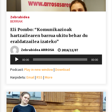
2021/11/25
Zebrabidea
BERRIAK
Eli Pombo: “Komunikazioak
hartzailearen barrua ukitu behar du
Mahai-ingurua: irratia, podcastak
eraldatzailea izateko”
eta ondoren zer?
Zebrabidea ARROSA
2021/11/12
2016/11/07
Soinu
00:00
00:00
erreproduzigailua
Podcast:
Play in new window
|
Download
Harpidetu:
Email
|
RSS
|
More
Arrosaren IX. Topaketak – Mila
esker guztioi!
2021/11/11