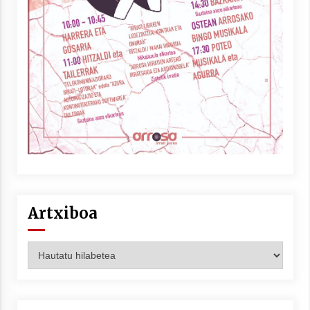
Arrosaren laburpen bideoa Hamaika
Telebistaren eskutik
2021/06/30
Artxiboa
Artxiboa