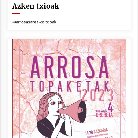
Arrosa sareko IX. topaketak!
Azken txioak
2021/10/13
@arrosasarea-ko txioak
Azaroak 6 Iurretan Arrosa sarearen
IX. topaketak
2021/10/04
Segura irratian Arrosaren 20 urteez
2021/07/22
Arrosari buruzko erreportaia
2021/07/16