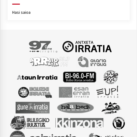
Hasi saioa
Arrosaren laburpen bideoa Hamaika
Telebistaren eskutik
2021/06/30