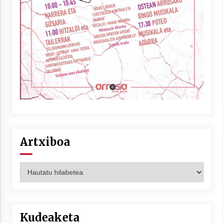
Berria egunkarian elkarrizketa
Arrosaren 20 urteez
2021/07/06
Hala Bedi irratiko Hizpidea saioan
Arrosaren 20 urteez
2021/07/03
Artxiboa
Artxiboa
Zebrabidearen denboraldi amaiera
EHZtik
2021/07/01
Kudeaketa