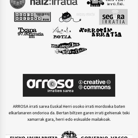
ARROSA irrati sarea Euskal Herri osoko irrati mordoxka baten
elkarlanaren ondorioa da. Bertan biltzen garen irrati gehienak txiki
xamarrak gara, herri edo eskualde mailakoak.