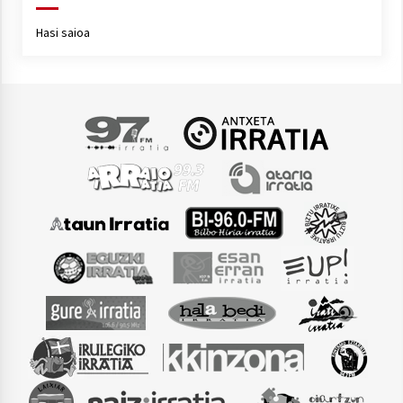
2021/07/01
Hasi saioa
Arrosaren laburpen bideoa Hamaika
Telebistaren eskutik
2021/06/30