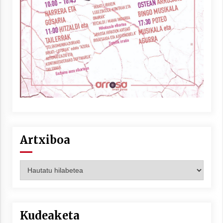
Berria egunkarian elkarrizketa
Arrosaren 20 urteez
2021/07/06
Hala Bedi irratiko Hizpidea saioan
Arrosaren 20 urteez
2021/07/03
Artxiboa
Artxiboa
Zebrabidearen denboraldi amaiera
EHZtik
Kudeaketa