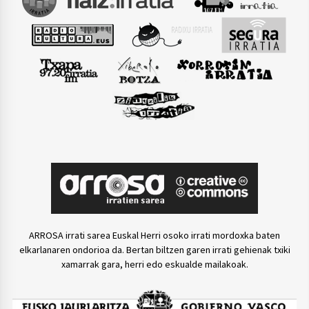
ARROSA irrati sarea Euskal Herri osoko irrati mordoxka baten
elkarlanaren ondorioa da. Bertan biltzen garen irrati gehienak txiki
xamarrak gara, herri edo eskualde mailakoak.