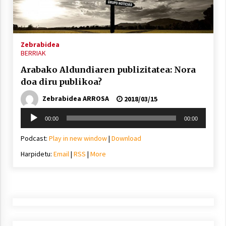
inguruko tailerraren audioa
2021/11/25
Zebrabidea
BERRIAK
Arabako Aldundiaren publizitatea: Nora
doa diru publikoa?
Mahai-ingurua: irratia, podcastak
eta ondoren zer?
Zebrabidea ARROSA
2018/03/15
2021/11/12
Soinu
00:00
00:00
erreproduzigailua
Podcast:
Play in new window
|
Download
Harpidetu:
Email
|
RSS
|
More
Arrosaren IX. Topaketak – Mila
esker guztioi!
2021/11/11