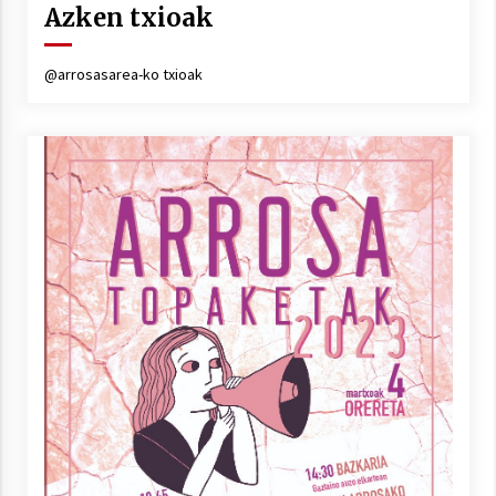
Azken txioak
Arrosa sareko IX. topaketak!
2021/10/13
@arrosasarea-ko txioak
Azaroak 6 Iurretan Arrosa sarearen
IX. topaketak
2021/10/04
Segura irratian Arrosaren 20 urteez
2021/07/22
Arrosari buruzko erreportaia
2021/07/16