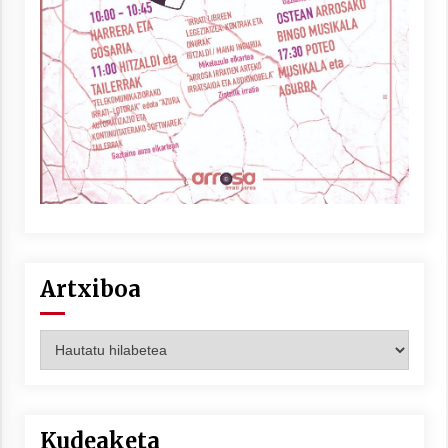
Berria egunkarian elkarrizketa
Arrosaren 20 urteez
2021/07/06
Hala Bedi irratiko Hizpidea saioan
Arrosaren 20 urteez
2021/07/03
Artxiboa
Artxiboa
Zebrabidearen denboraldi amaiera
EHZtik
2021/07/01
Kudeaketa