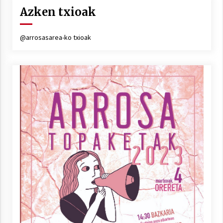
Arrosa sareko IX. topaketak!
Azken txioak
2021/10/13
@arrosasarea-ko txioak
Azaroak 6 Iurretan Arrosa sarearen
IX. topaketak
2021/10/04
Segura irratian Arrosaren 20 urteez
2021/07/22
Arrosari buruzko erreportaia
2021/07/16