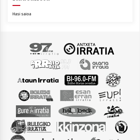
Hasi saioa
Arrosaren laburpen bideoa Hamaika
Telebistaren eskutik
2021/06/30