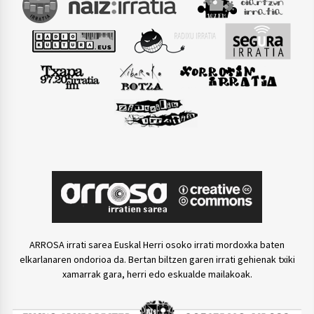
ARROSA irrati sarea Euskal Herri osoko irrati mordoxka baten
elkarlanaren ondorioa da. Bertan biltzen garen irrati gehienak txiki
xamarrak gara, herri edo eskualde mailakoak.