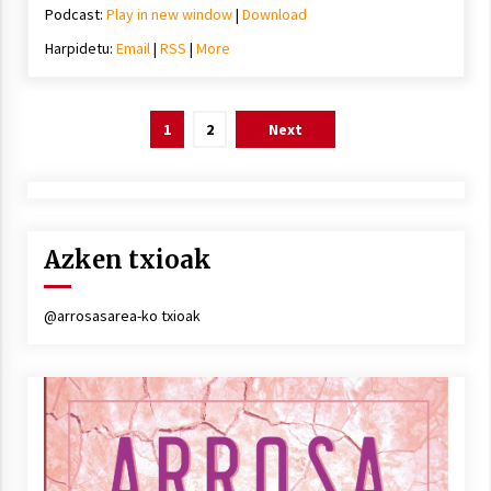
Podcast:
Play in new window
|
Download
Harpidetu:
Email
|
RSS
|
More
Posts
1
2
Next
pagination
Azken txioak
@arrosasarea-ko txioak