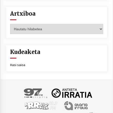
Artxiboa
Artxiboa
Kudeaketa
Hasi saioa