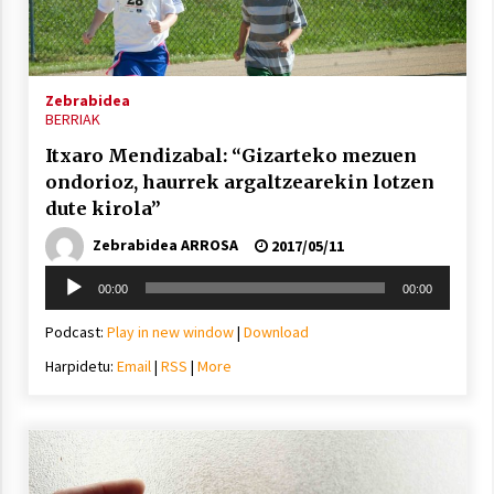
Arrosa sareko IX. topaketak!
2021/10/13
Zebrabidea
Azaroak 6 Iurretan Arrosa sarearen
BERRIAK
IX. topaketak
Itxaro Mendizabal: “Gizarteko mezuen
2021/10/04
ondorioz, haurrek argaltzearekin lotzen
dute kirola”
Segura irratian Arrosaren 20 urteez
Zebrabidea ARROSA
2017/05/11
2021/07/22
Soinu
00:00
00:00
erreproduzigailua
Podcast:
Play in new window
|
Download
Harpidetu:
Email
|
RSS
|
More
Arrosari buruzko erreportaia
2021/07/16