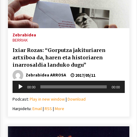
Berria egunkarian elkarrizketa
Arrosaren 20 urteez
Zebrabidea
BERRIAK
2021/07/06
Ixiar Rozas: “Gorputza jakituriaren
Hala Bedi irratiko Hizpidea saioan
artxiboa da, haren eta historiaren
Arrosaren 20 urteez
inarrosaldia landuko dugu”
2021/07/03
Zebrabidea ARROSA
2017/05/11
Soinu
00:00
00:00
erreproduzigailua
Podcast:
Play in new window
|
Download
Harpidetu:
Email
|
RSS
|
More
Zebrabidearen denboraldi amaiera
EHZtik
2021/07/01