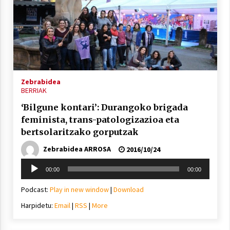
Zebrabidea
BERRIAK
‘Bilgune kontari’: Durangoko brigada
feminista, trans-patologizazioa eta
bertsolaritzako gorputzak
Zebrabidea ARROSA
2016/10/24
Soinu
00:00
00:00
erreproduzigailua
Podcast:
Play in new window
|
Download
Harpidetu:
Email
|
RSS
|
More