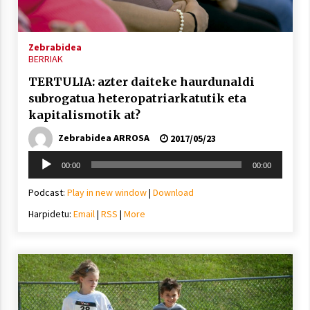
2021/11/25
Zebrabidea
BERRIAK
TERTULIA: azter daiteke haurdunaldi
subrogatua heteropatriarkatutik eta
Mahai-ingurua: irratia, podcastak
kapitalismotik at?
eta ondoren zer?
Zebrabidea ARROSA
2021/11/12
2017/05/23
Soinu
00:00
00:00
erreproduzigailua
Podcast:
Play in new window
|
Download
Harpidetu:
Email
|
RSS
|
More
Arrosaren IX. Topaketak – Mila
esker guztioi!
2021/11/11