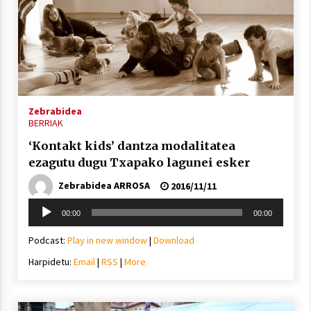
Zebrabidea
BERRIAK
‘Kontakt kids’ dantza modalitatea
ezagutu dugu Txapako lagunei esker
Zebrabidea ARROSA
2016/11/11
Soinu
00:00
00:00
erreproduzigailua
Podcast:
Play in new window
|
Download
Harpidetu:
Email
|
RSS
|
More