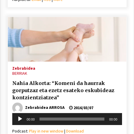
Zebrabidea
BERRIAK
Nahia Alkorta: “Komeni da haurrak
gorputzaz eta ezetz esateko eskubideaz
kontzientziatzea”
Zebrabidea ARROSA
2016/03/07
Soinu
00:00
00:00
erreproduzigailua
Podcast:
Play in new window
|
Download