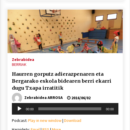
Zebrabidea
BERRIAK
Haurren gorputz adierazpenaren eta
Bergarako eskola bidearen berri ekarri
dugu Txapa irratitik
Zebrabidea ARROSA
2016/06/02
Soinu
00:00
00:00
erreproduzigailua
Podcast:
Play in new window
|
Download
Harpidetu:
Email
|
RSS
|
More