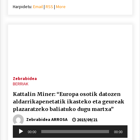
Harpidetu:
Email
|
RSS
|
More
Zebrabidea
BERRIAK
Kattalin Miner: “Europa osotik datozen
aldarrikapenetatik ikasteko eta geureak
plazaratzeko baliatuko dugu martxa”
Zebrabidea ARROSA
2015/09/21
Soinu
00:00
00:00
erreproduzigailua