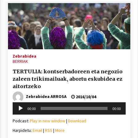
Zebrabidea
BERRIAK
TERTULIA: kontserbadoreen eta negozio
zaleen trikimailuak, abortu eskubidea ez
aitortzeko
Zebrabidea ARROSA
2016/10/04
Soinu
00:00
00:00
erreproduzigailua
Podcast:
Play in new window
|
Download
Harpidetu:
Email
|
RSS
|
More