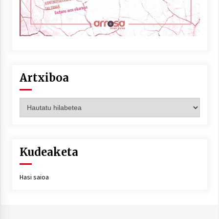
Berria egunkarian elkarrizketa
Arrosaren 20 urteez
2021/07/06
Artxiboa
Hala Bedi irratiko Hizpidea saioan
Arrosaren 20 urteez
Artxiboa
2021/07/03
Kudeaketa
Hasi saioa
Zebrabidearen denboraldi amaiera
EHZtik
2021/07/01