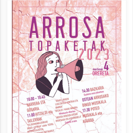
Arrosa sareko IX. topaketak!
2021/10/13
Azaroak 6 Iurretan Arrosa sarearen
IX. topaketak
2021/10/04
Segura irratian Arrosaren 20 urteez
2021/07/22
Arrosari buruzko erreportaia
2021/07/16