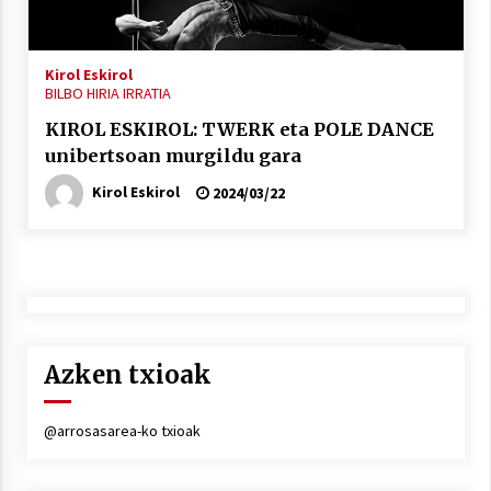
2021/11/25
Kirol Eskirol
BILBO HIRIA IRRATIA
KIROL ESKIROL: TWERK eta POLE DANCE
unibertsoan murgildu gara
Mahai-ingurua: irratia, podcastak
eta ondoren zer?
Kirol Eskirol
2024/03/22
2021/11/12
Azken txioak
Arrosaren IX. Topaketak – Mila
esker guztioi!
2021/11/11
@arrosasarea-ko txioak