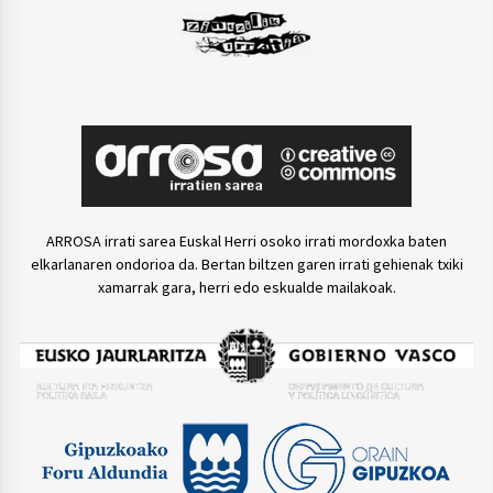
ARROSA irrati sarea Euskal Herri osoko irrati mordoxka baten
elkarlanaren ondorioa da. Bertan biltzen garen irrati gehienak txiki
xamarrak gara, herri edo eskualde mailakoak.