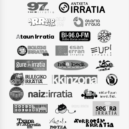
Arrosaren laburpen bideoa Hamaika
Telebistaren eskutik
2021/06/30