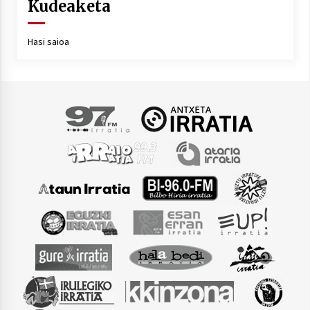
2021/07/01
Kudeaketa
Hasi saioa
Arrosaren laburpen bideoa Hamaika
Telebistaren eskutik
2021/06/30