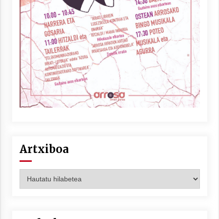
Berria egunkarian elkarrizketa
Arrosaren 20 urteez
2021/07/06
Hala Bedi irratiko Hizpidea saioan
Arrosaren 20 urteez
2021/07/03
Artxiboa
Artxiboa
Zebrabidearen denboraldi amaiera
EHZtik