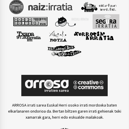
ARROSA irrati sarea Euskal Herri osoko irrati mordoxka baten
elkarlanaren ondorioa da. Bertan biltzen garen irrati gehienak txiki
xamarrak gara, herri edo eskualde mailakoak.