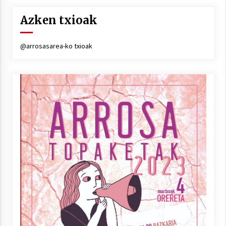
Arrosa sareko IX. topaketak!
Azken txioak
2021/10/13
@arrosasarea-ko txioak
Azaroak 6 Iurretan Arrosa sarearen
IX. topaketak
2021/10/04
Segura irratian Arrosaren 20 urteez
2021/07/22
Arrosari buruzko erreportaia
2021/07/16