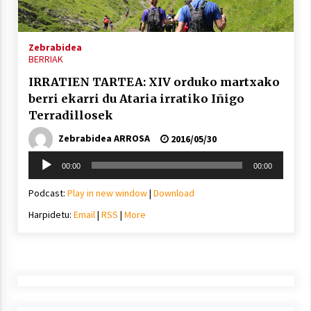
2021/11/25
Zebrabidea
BERRIAK
IRRATIEN TARTEA: XIV orduko martxako
berri ekarri du Ataria irratiko Iñigo
Mahai-ingurua: irratia, podcastak
Terradillosek
eta ondoren zer?
Zebrabidea ARROSA
2021/11/12
2016/05/30
Soinu
00:00
00:00
erreproduzigailua
Podcast:
Play in new window
|
Download
Harpidetu:
Email
|
RSS
|
More
Arrosaren IX. Topaketak – Mila
esker guztioi!
2021/11/11