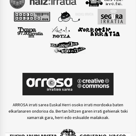
ARROSA irrati sarea Euskal Herri osoko irrati mordoxka baten
elkarlanaren ondorioa da. Bertan biltzen garen irrati gehienak txiki
xamarrak gara, herri edo eskualde mailakoak.