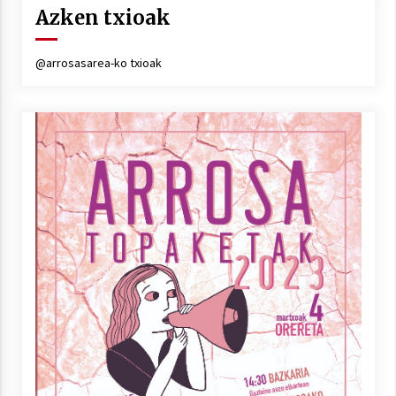
Arrosa sareko IX. topaketak!
Azken txioak
2021/10/13
@arrosasarea-ko txioak
Azaroak 6 Iurretan Arrosa sarearen
IX. topaketak
2021/10/04
Segura irratian Arrosaren 20 urteez
2021/07/22
Arrosari buruzko erreportaia
2021/07/16