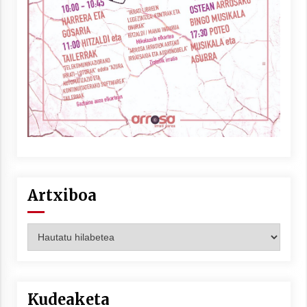
Berria egunkarian elkarrizketa
Arrosaren 20 urteez
2021/07/06
Hala Bedi irratiko Hizpidea saioan
Arrosaren 20 urteez
2021/07/03
Artxiboa
Artxiboa
Zebrabidearen denboraldi amaiera
EHZtik
2021/07/01
Kudeaketa