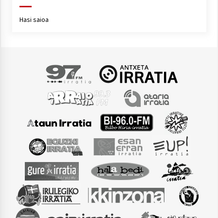
Hasi saioa
Arrosaren laburpen bideoa Hamaika
Telebistaren eskutik
2021/06/30