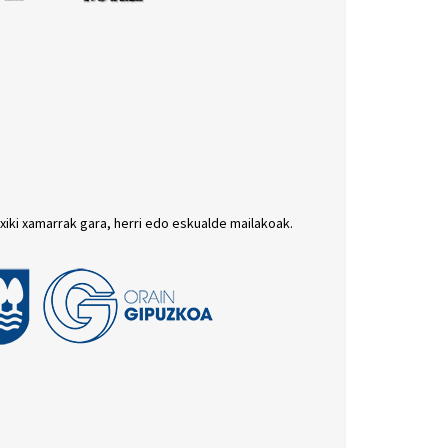
txiki xamarrak gara, herri edo eskualde mailakoak.