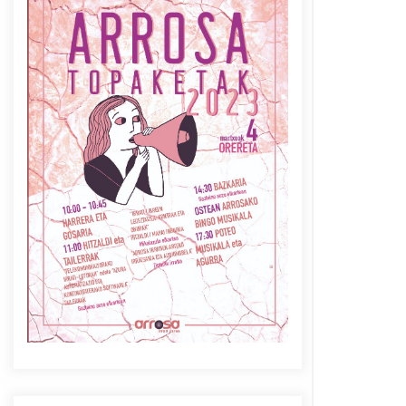
Azaroak 6 Iurretan Arrosa
sarearen IX. topaketak
2021/10/04
Berria egunkarian
elkarrizketa Arrosaren 20
urteez
2021/07/06
Arrosaren laburpen bideoa
Hamaika Telebistaren eskutik
2021/06/30