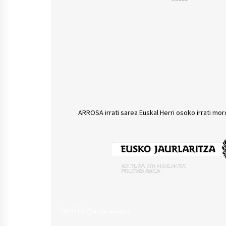
ARROSA irrati sarea Euskal Herri osoko irrati mor
TWITTER @arrosasarea