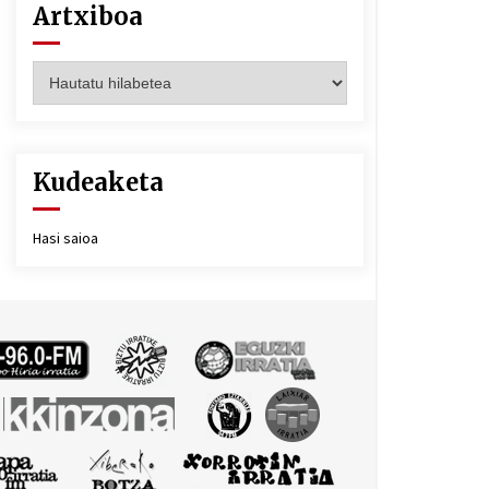
Artxiboa
Artxiboa
Kudeaketa
Hasi saioa