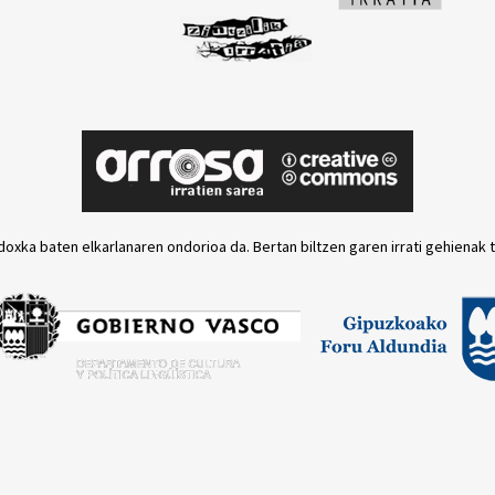
doxka baten elkarlanaren ondorioa da. Bertan biltzen garen irrati gehienak 