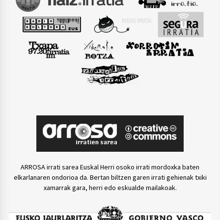
ARROSA irrati sarea Euskal Herri osoko irrati mordoxka baten
elkarlanaren ondorioa da. Bertan biltzen garen irrati gehienak txiki
xamarrak gara, herri edo eskualde mailakoak.