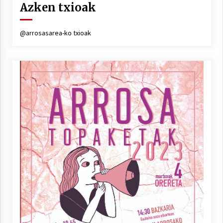
Azken txioak
@arrosasarea-ko txioak
Berria egunkarian elkarrizketa
Arrosaren 20 urteez
2021/07/06
Hala Bedi irratiko Hizpidea saioan
Arrosaren 20 urteez
2021/07/03
Zebrabidearen denboraldi amaiera
EHZtik