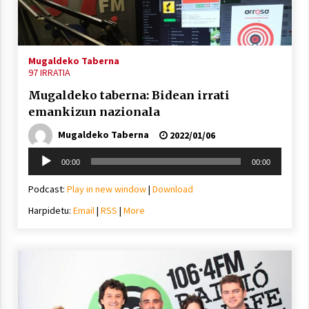
inguruko tailerraren audioa
2021/11/25
Mugaldeko Taberna
97 IRRATIA
Mugaldeko taberna: Bidean irrati
emankizun nazionala
Mahai-ingurua: irratia, podcastak
eta ondoren zer?
Mugaldeko Taberna
2022/01/06
2021/11/12
Soinu
00:00
00:00
erreproduzigailua
Podcast:
Play in new window
|
Download
Harpidetu:
Email
|
RSS
|
More
Arrosaren IX. Topaketak – Mila
esker guztioi!
2021/11/11