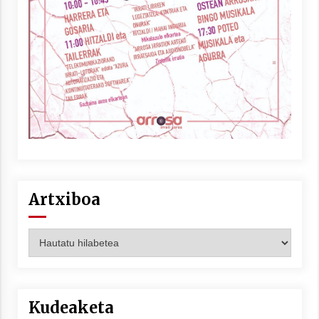
2021/07/01
Arrosaren laburpen bideoa Hamaika
Telebistaren eskutik
2021/06/30
Artxiboa
Artxiboa
Kudeaketa