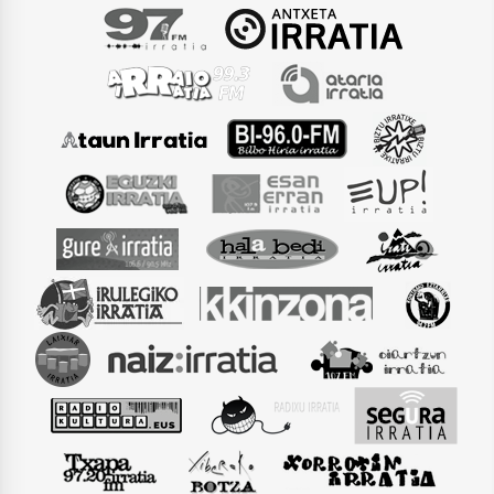
Arrosaren laburpen bideoa Hamaika
Telebistaren eskutik
2021/06/30