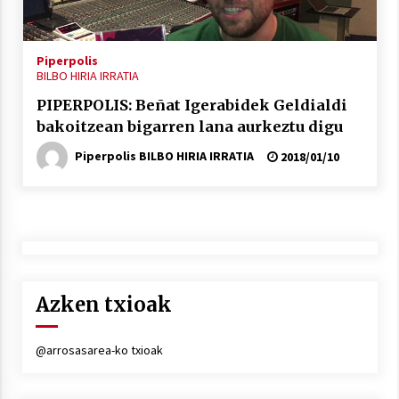
2021/11/25
Piperpolis
BILBO HIRIA IRRATIA
PIPERPOLIS: Beñat Igerabidek Geldialdi
bakoitzean bigarren lana aurkeztu digu
Mahai-ingurua: irratia, podcastak
eta ondoren zer?
Piperpolis BILBO HIRIA IRRATIA
2018/01/10
2021/11/12
Azken txioak
Arrosaren IX. Topaketak – Mila
esker guztioi!
2021/11/11
@arrosasarea-ko txioak