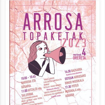
Arrosa sareko IX. topaketak!
2021/10/13
Azaroak 6 Iurretan Arrosa sarearen
IX. topaketak
2021/10/04
Segura irratian Arrosaren 20 urteez
2021/07/22
Arrosari buruzko erreportaia
2021/07/16