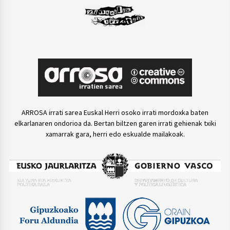
ARROSA irrati sarea Euskal Herri osoko irrati mordoxka baten
elkarlanaren ondorioa da. Bertan biltzen garen irrati gehienak txiki
xamarrak gara, herri edo eskualde mailakoak.