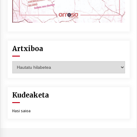
Berria egunkarian elkarrizketa
Arrosaren 20 urteez
2021/07/06
Artxiboa
Hala Bedi irratiko Hizpidea saioan
Arrosaren 20 urteez
Artxiboa
2021/07/03
Kudeaketa
Hasi saioa
Zebrabidearen denboraldi amaiera
EHZtik
2021/07/01