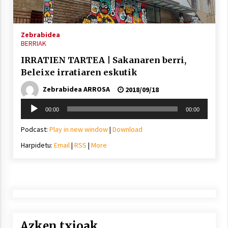
2021/11/25
Zebrabidea
BERRIAK
IRRATIEN TARTEA | Sakanaren berri,
Beleixe irratiaren eskutik
Mahai-ingurua: irratia, podcastak
eta ondoren zer?
Zebrabidea ARROSA
2018/09/18
2021/11/12
Soinu
00:00
00:00
erreproduzigailua
Podcast:
Play in new window
|
Download
Harpidetu:
Email
|
RSS
|
More
Arrosaren IX. Topaketak – Mila
esker guztioi!
2021/11/11
Azken txioak