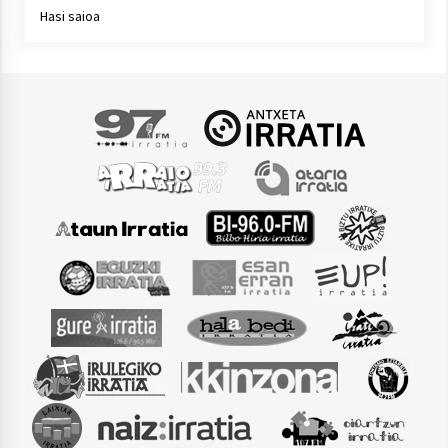
Hasi saioa
Arrosaren laburpen bideoa Hamaika
Telebistaren eskutik
2021/06/30