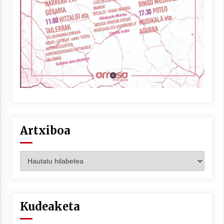
Berria egunkarian elkarrizketa
Arrosaren 20 urteez
2021/07/06
Hala Bedi irratiko Hizpidea saioan
Arrosaren 20 urteez
2021/07/03
Artxiboa
Artxiboa
Zebrabidearen denboraldi amaiera
EHZtik
Kudeaketa
2021/07/01