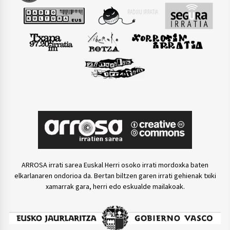
ARROSA irrati sarea Euskal Herri osoko irrati mordoxka baten
elkarlanaren ondorioa da. Bertan biltzen garen irrati gehienak txiki
xamarrak gara, herri edo eskualde mailakoak.