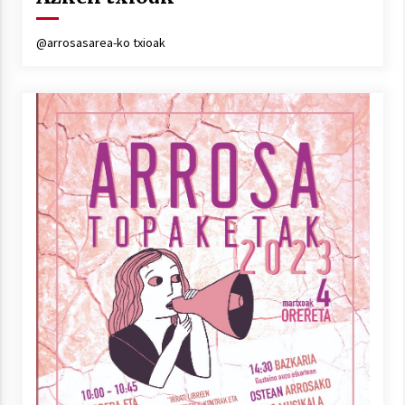
Arrosa sareko IX. topaketak!
2021/10/13
@arrosasarea-ko txioak
Azaroak 6 Iurretan Arrosa sarearen
IX. topaketak
2021/10/04
Segura irratian Arrosaren 20 urteez
2021/07/22
Arrosari buruzko erreportaia
2021/07/16