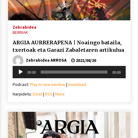
inguruko tailerraren audioa
2021/11/25
Zebrabidea
BERRIAK
ARGIA AURRERAPENA | Noaingo bataila,
txertoak eta Garazi Zabaletaren artikulua
Mahai-ingurua: irratia, podcastak
eta ondoren zer?
Zebrabidea ARROSA
2021/08/20
2021/11/12
Soinu
00:00
00:00
erreproduzigailua
Podcast:
Play in new window
|
Download
Harpidetu:
Email
|
RSS
|
More
Arrosaren IX. Topaketak – Mila
esker guztioi!
2021/11/11