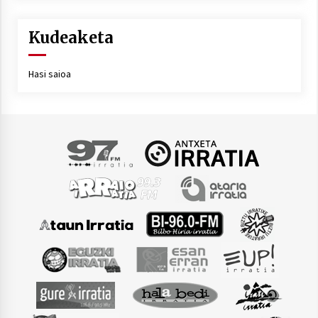
Kudeaketa
Hasi saioa