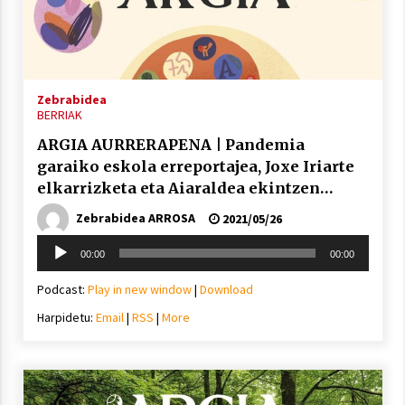
Zebrabidea
Berria egunkarian elkarrizketa
BERRIAK
Arrosaren 20 urteez
2021/07/06
ARGIA AURRERAPENA | Pandemia
garaiko eskola erreportajea, Joxe Iriarte
Hala Bedi irratiko Hizpidea saioan
elkarrizketa eta Aiaraldea ekintzen
Arrosaren 20 urteez
faktoria
Zebrabidea ARROSA
2021/05/26
2021/07/03
Soinu
00:00
00:00
erreproduzigailua
Podcast:
Play in new window
|
Download
Harpidetu:
Email
|
RSS
|
More
Zebrabidearen denboraldi amaiera
EHZtik