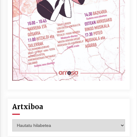
Artxiboa
Artxiboa