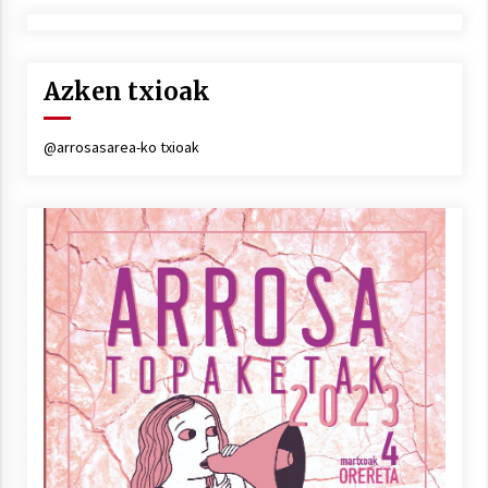
Azken txioak
@arrosasarea-ko txioak