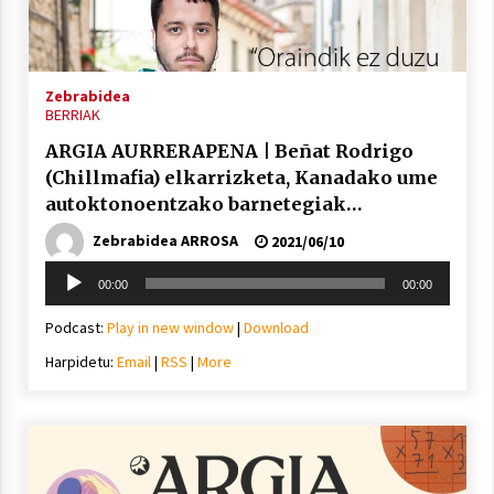
Arrosa sareko IX. topaketak!
2021/10/13
Zebrabidea
BERRIAK
Azaroak 6 Iurretan Arrosa sarearen
ARGIA AURRERAPENA | Beñat Rodrigo
IX. topaketak
(Chillmafia) elkarrizketa, Kanadako ume
2021/10/04
autoktonoentzako barnetegiak
erreportajea eta Ekida elkarrizketa
Zebrabidea ARROSA
2021/06/10
Segura irratian Arrosaren 20 urteez
Soinu
2021/07/22
00:00
00:00
erreproduzigailua
Podcast:
Play in new window
|
Download
Harpidetu:
Email
|
RSS
|
More
Arrosari buruzko erreportaia
2021/07/16