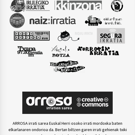
ARROSA irrati sarea Euskal Herri osoko irrati mordoxka baten
elkarlanaren ondorioa da. Bertan biltzen garen irrati gehienak txiki