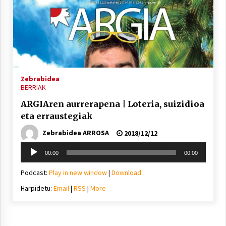
Zebrabidea
BERRIAK
ARGIAren aurrerapena | Loteria, suizidioa
eta erraustegiak
Zebrabidea ARROSA
2018/12/12
Soinu
00:00
00:00
erreproduzigailua
Podcast:
Play in new window
|
Download
Harpidetu:
Email
|
RSS
|
More