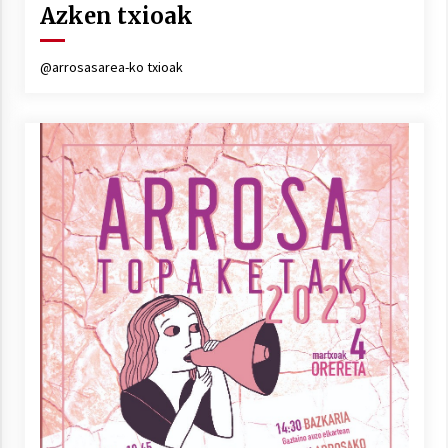
Azken txioak
Arrosa sareko IX. topaketak!
2021/10/13
@arrosasarea-ko txioak
Azaroak 6 Iurretan Arrosa sarearen
IX. topaketak
2021/10/04
Segura irratian Arrosaren 20 urteez
2021/07/22
Arrosari buruzko erreportaia
2021/07/16