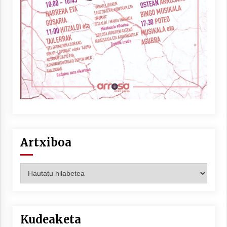
Berria egunkarian elkarrizketa
Arrosaren 20 urteez
2021/07/06
Hala Bedi irratiko Hizpidea saioan
Arrosaren 20 urteez
2021/07/03
Artxiboa
Artxiboa
Zebrabidearen denboraldi amaiera
EHZtik
Kudeaketa