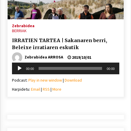
inguruko tailerraren audioa
2021/11/25
Zebrabidea
BERRIAK
IRRATIEN TARTEA | Sakanaren berri,
Beleixe irratiaren eskutik
Mahai-ingurua: irratia, podcastak
eta ondoren zer?
Zebrabidea ARROSA
2019/10/01
2021/11/12
Soinu
00:00
00:00
erreproduzigailua
Podcast:
Play in new window
|
Download
Harpidetu:
Email
|
RSS
|
More
Arrosaren IX. Topaketak – Mila
esker guztioi!
2021/11/11