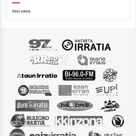
2021/07/01
Hasi saioa
Arrosaren laburpen bideoa Hamaika
Telebistaren eskutik
2021/06/30