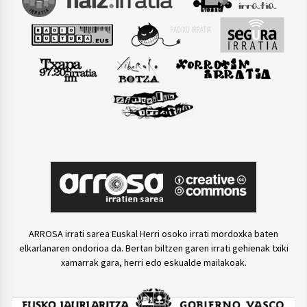
ARROSA irrati sarea Euskal Herri osoko irrati mordoxka baten
elkarlanaren ondorioa da. Bertan biltzen garen irrati gehienak txiki
xamarrak gara, herri edo eskualde mailakoak.