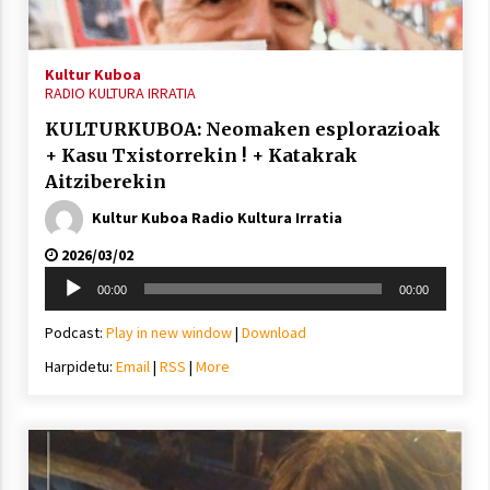
2021/11/25
Kultur Kuboa
RADIO KULTURA IRRATIA
KULTURKUBOA: Neomaken esplorazioak
+ Kasu Txistorrekin ! + Katakrak
Mahai-ingurua: irratia, podcastak
Aitziberekin
eta ondoren zer?
Kultur Kuboa Radio Kultura Irratia
2021/11/12
2026/03/02
Soinu
00:00
00:00
erreproduzigailua
Podcast:
Play in new window
|
Download
Harpidetu:
Email
|
RSS
|
More
Arrosaren IX. Topaketak – Mila
esker guztioi!
2021/11/11