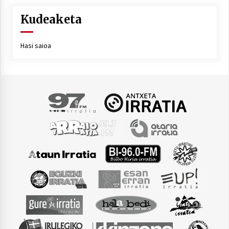
Kudeaketa
Hasi saioa