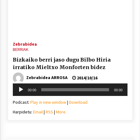
Arrosaren laburpen bideoa Hamaika
Zebrabidea
Telebistaren eskutik
BERRIAK
2021/06/30
Bizkaiko berri jaso dugu Bilbo Hiria
irratiko Mieltxo Monforten bidez
Zebrabidea ARROSA
2014/10/16
Soinu
00:00
00:00
erreproduzigailua
Podcast:
Play in new window
|
Download
Harpidetu:
Email
|
RSS
|
More