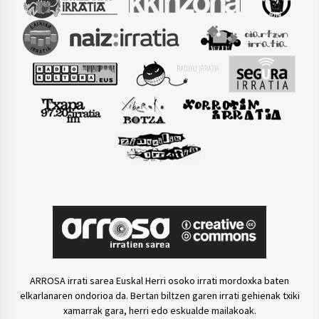
ARROSA irrati sarea Euskal Herri osoko irrati mordoxka baten
elkarlanaren ondorioa da. Bertan biltzen garen irrati gehienak txiki
xamarrak gara, herri edo eskualde mailakoak.