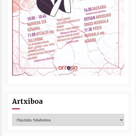
Artxiboa
Artxiboa