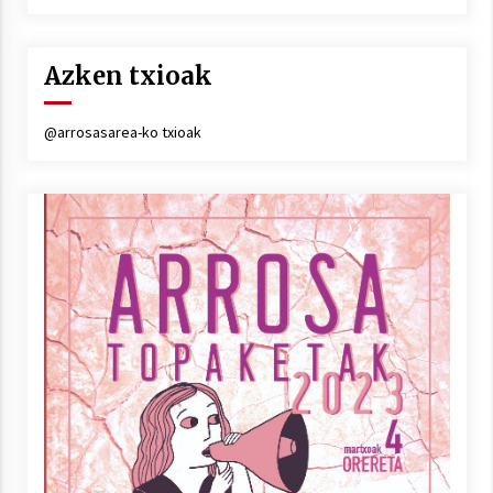
Azken txioak
@arrosasarea-ko txioak