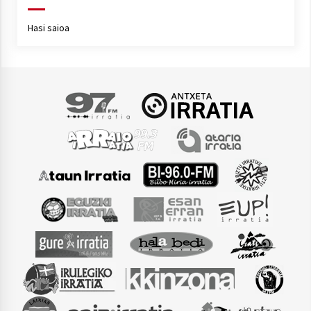
Hasi saioa
Arrosaren laburpen bideoa Hamaika
Telebistaren eskutik
2021/06/30