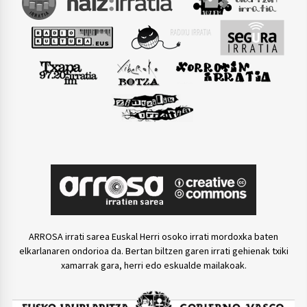
ARROSA irrati sarea Euskal Herri osoko irrati mordoxka baten
elkarlanaren ondorioa da. Bertan biltzen garen irrati gehienak txiki
xamarrak gara, herri edo eskualde mailakoak.