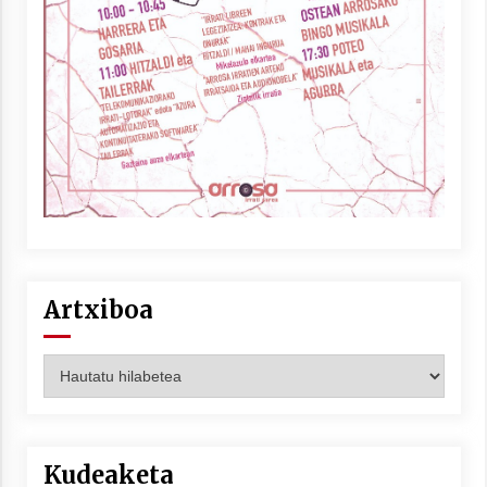
Berria egunkarian elkarrizketa
Arrosaren 20 urteez
2021/07/06
Hala Bedi irratiko Hizpidea saioan
Arrosaren 20 urteez
2021/07/03
Artxiboa
Artxiboa
Zebrabidearen denboraldi amaiera
EHZtik
2021/07/01
Kudeaketa