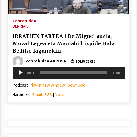
2021/11/25
Zebrabidea
BERRIAK
IRRATIEN TARTEA | De Miguel auzia,
Mozal Legea eta Maccabi hizpide Hala
Mahai-ingurua: irratia, podcastak
Bediko lagunekin
eta ondoren zer?
Zebrabidea ARROSA
2021/11/12
2018/03/15
Soinu
00:00
00:00
erreproduzigailua
Podcast:
Play in new window
|
Download
Harpidetu:
Email
|
RSS
|
More
Arrosaren IX. Topaketak – Mila
esker guztioi!
2021/11/11