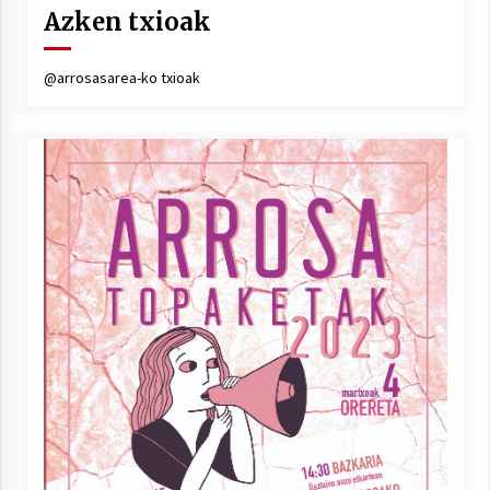
Arrosa sareko IX. topaketak!
Azken txioak
2021/10/13
@arrosasarea-ko txioak
Azaroak 6 Iurretan Arrosa sarearen
IX. topaketak
2021/10/04
Segura irratian Arrosaren 20 urteez
2021/07/22
Arrosari buruzko erreportaia
2021/07/16