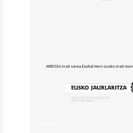
ARROSA irrati sarea Euskal Herri osoko irrati mor
TWITTER @arrosasarea