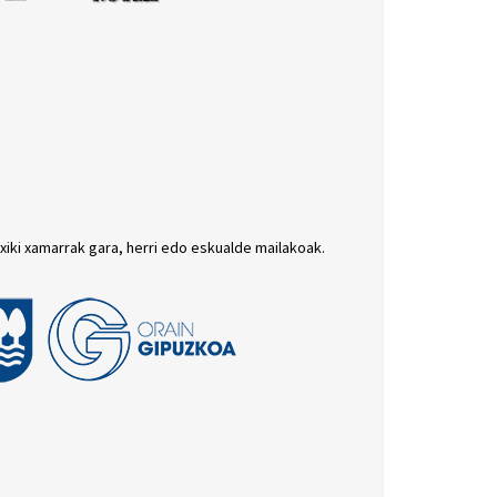
txiki xamarrak gara, herri edo eskualde mailakoak.