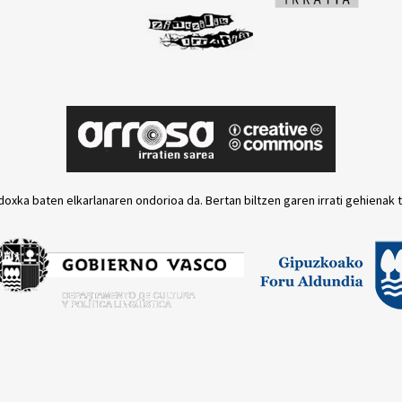
doxka baten elkarlanaren ondorioa da. Bertan biltzen garen irrati gehienak 