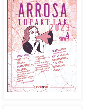
Azaroak 6 Iurretan Arrosa
sarearen IX. topaketak
2021/10/04
Berria egunkarian
elkarrizketa Arrosaren 20
urteez
2021/07/06
Arrosaren laburpen bideoa
Hamaika Telebistaren eskutik
2021/06/30