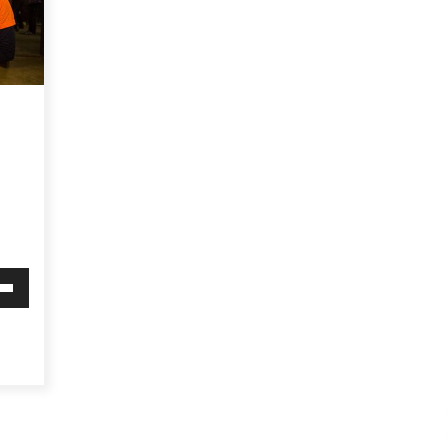
Arrosa sareko IX. topaketak!
2021/10/13
Arrosari buruzko erreportaia
2021/07/16
Zebrabidearen denboraldi
i
amaiera EHZtik
behera
2021/07/01
mena
eko
ko.