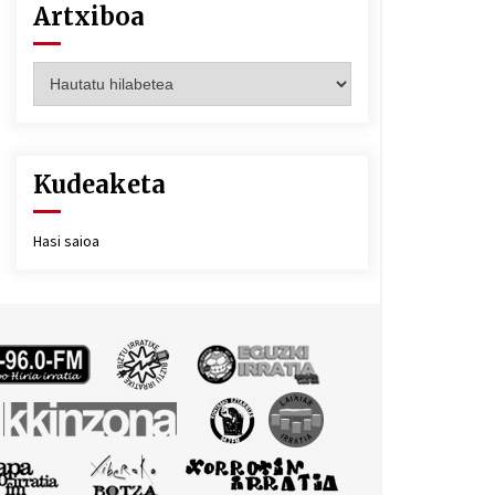
Artxiboa
Artxiboa
Kudeaketa
Hasi saioa