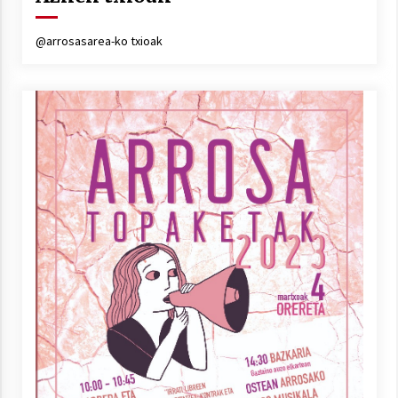
@arrosasarea-ko txioak
Berria egunkarian elkarrizketa
Arrosaren 20 urteez
2021/07/06
Hala Bedi irratiko Hizpidea saioan
Arrosaren 20 urteez
2021/07/03
Zebrabidearen denboraldi amaiera
EHZtik
2021/07/01