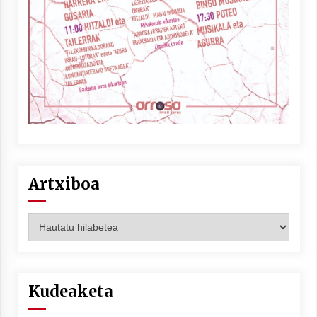
Arrosaren laburpen bideoa Hamaika
Telebistaren eskutik
2021/06/30
Artxiboa
Artxiboa
Kudeaketa