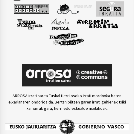
ARROSA irrati sarea Euskal Herri osoko irrati mordoxka baten
elkarlanaren ondorioa da. Bertan biltzen garen irrati gehienak txiki
xamarrak gara, herri edo eskualde mailakoak.