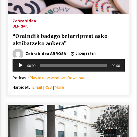
2021/11/25
Zebrabidea
BERRIAK
“Oraindik badago belarriprest asko
aktibatzeko aukera”
Mahai-ingurua: irratia, podcastak
eta ondoren zer?
Zebrabidea ARROSA
2020/11/10
2021/11/12
Soinu
00:00
00:00
erreproduzigailua
Podcast:
Play in new window
|
Download
Harpidetu:
Email
|
RSS
|
More
Arrosaren IX. Topaketak – Mila
esker guztioi!
2021/11/11