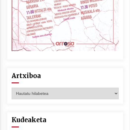
Berria egunkarian elkarrizketa
Arrosaren 20 urteez
2021/07/06
Hala Bedi irratiko Hizpidea saioan
Arrosaren 20 urteez
2021/07/03
Artxiboa
Artxiboa
Zebrabidearen denboraldi amaiera
EHZtik
Kudeaketa
2021/07/01