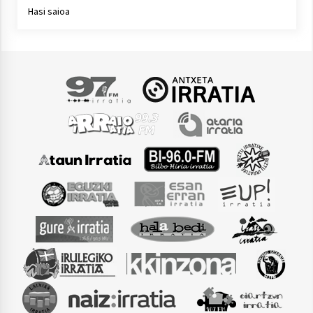
Hasi saioa
Arrosaren laburpen bideoa Hamaika
Telebistaren eskutik
2021/06/30