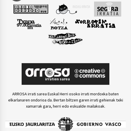
ARROSA irrati sarea Euskal Herri osoko irrati mordoxka baten
elkarlanaren ondorioa da. Bertan biltzen garen irrati gehienak txiki
xamarrak gara, herri edo eskualde mailakoak.