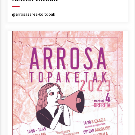
Arrosa sareko IX. topaketak!
2021/10/13
@arrosasarea-ko txioak
Azaroak 6 Iurretan Arrosa sarearen
IX. topaketak
2021/10/04
Segura irratian Arrosaren 20 urteez
2021/07/22
Arrosari buruzko erreportaia
2021/07/16