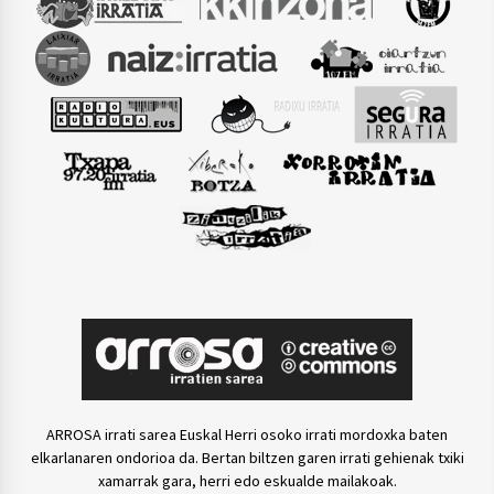
ARROSA irrati sarea Euskal Herri osoko irrati mordoxka baten
elkarlanaren ondorioa da. Bertan biltzen garen irrati gehienak txiki
xamarrak gara, herri edo eskualde mailakoak.