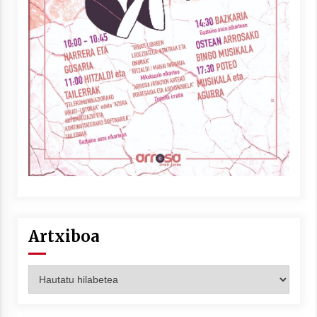
Arrosaren laburpen bideoa Hamaika
Telebistaren eskutik
2021/06/30
Artxiboa
Artxiboa