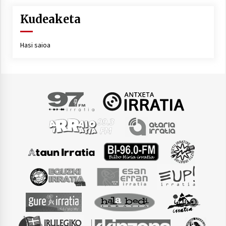
Kudeaketa
Hasi saioa