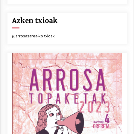
Azken txioak
Berria egunkarian elkarrizketa
Arrosaren 20 urteez
@arrosasarea-ko txioak
2021/07/06
Hala Bedi irratiko Hizpidea saioan
Arrosaren 20 urteez
2021/07/03
Zebrabidearen denboraldi amaiera
EHZtik
2021/07/01