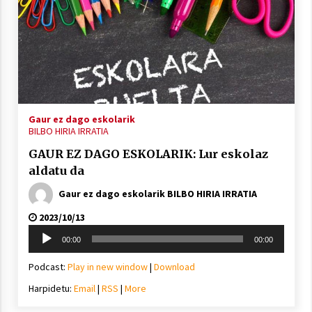
2021/07/01
Arrosaren laburpen bideoa Hamaika
Gaur ez dago eskolarik
Telebistaren eskutik
BILBO HIRIA IRRATIA
2021/06/30
GAUR EZ DAGO ESKOLARIK: Lur eskolaz
aldatu da
Gaur ez dago eskolarik BILBO HIRIA IRRATIA
2023/10/13
Soinu
00:00
00:00
erreproduzigailua
Podcast:
Play in new window
|
Download
Harpidetu:
Email
|
RSS
|
More