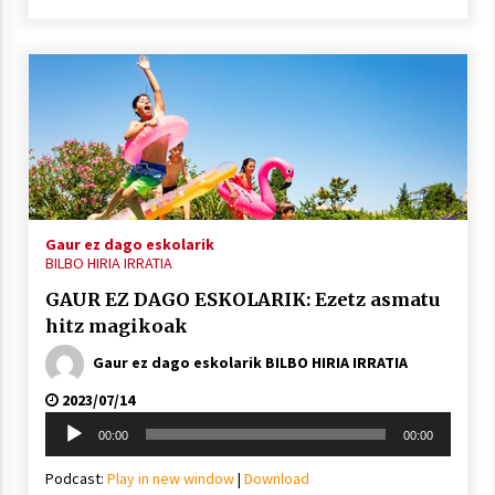
Gaur ez dago eskolarik
BILBO HIRIA IRRATIA
GAUR EZ DAGO ESKOLARIK: Ezetz asmatu
hitz magikoak
Gaur ez dago eskolarik BILBO HIRIA IRRATIA
2023/07/14
Soinu
00:00
00:00
erreproduzigailua
Podcast:
Play in new window
|
Download