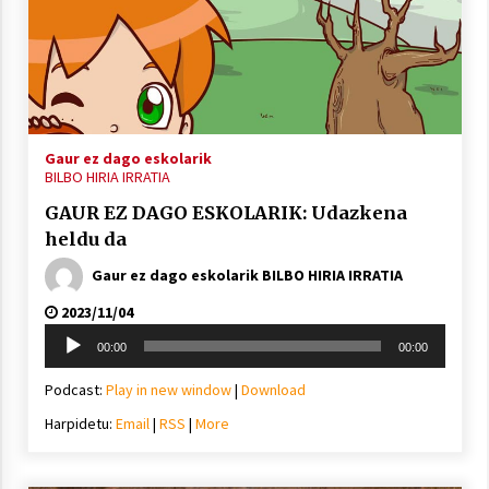
Arrosa sareko IX. topaketak!
2021/10/13
Azaroak 6 Iurretan Arrosa sarearen
IX. topaketak
Gaur ez dago eskolarik
BILBO HIRIA IRRATIA
2021/10/04
GAUR EZ DAGO ESKOLARIK: Udazkena
heldu da
Segura irratian Arrosaren 20 urteez
Gaur ez dago eskolarik BILBO HIRIA IRRATIA
2021/07/22
2023/11/04
Soinu
00:00
00:00
erreproduzigailua
Podcast:
Play in new window
|
Download
Arrosari buruzko erreportaia
Harpidetu:
Email
|
RSS
|
More
2021/07/16