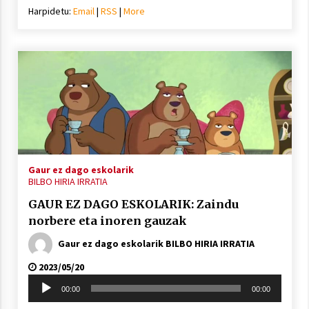
Harpidetu:
Email
|
RSS
|
More
Gaur ez dago eskolarik
BILBO HIRIA IRRATIA
GAUR EZ DAGO ESKOLARIK: Zaindu
norbere eta inoren gauzak
Gaur ez dago eskolarik BILBO HIRIA IRRATIA
2023/05/20
Soinu
00:00
00:00
erreproduzigailua