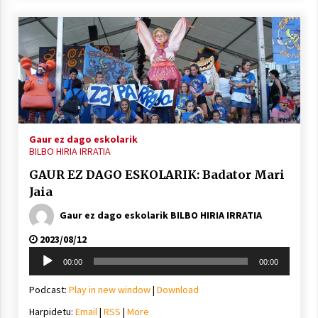
Gaur ez dago eskolarik
BILBO HIRIA IRRATIA
GAUR EZ DAGO ESKOLARIK: Badator Mari
Jaia
Gaur ez dago eskolarik BILBO HIRIA IRRATIA
2023/08/12
Soinu
00:00
00:00
erreproduzigailua
Podcast:
Play in new window
|
Download
Harpidetu:
Email
|
RSS
|
More