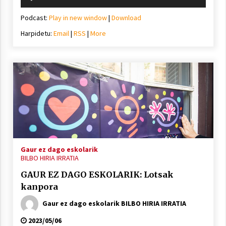
erreproduzigailua
Podcast:
Play in new window
|
Download
Harpidetu:
Email
|
RSS
|
More
Gaur ez dago eskolarik
BILBO HIRIA IRRATIA
GAUR EZ DAGO ESKOLARIK: Lotsak
kanpora
Gaur ez dago eskolarik BILBO HIRIA IRRATIA
2023/05/06