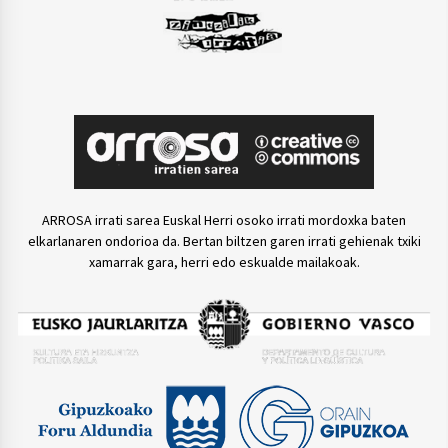
ARROSA irrati sarea Euskal Herri osoko irrati mordoxka baten
elkarlanaren ondorioa da. Bertan biltzen garen irrati gehienak txiki
xamarrak gara, herri edo eskualde mailakoak.