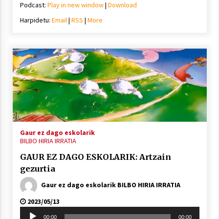
Podcast:
Play in new window
|
Download
Harpidetu:
Email
|
RSS
|
More
Gaur ez dago eskolarik
BILBO HIRIA IRRATIA
GAUR EZ DAGO ESKOLARIK: Artzain
gezurtia
Gaur ez dago eskolarik BILBO HIRIA IRRATIA
2023/05/13
Soinu
00:00
00:00