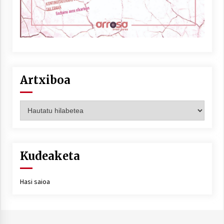
Artxiboa
Artxiboa
Kudeaketa
Hasi saioa