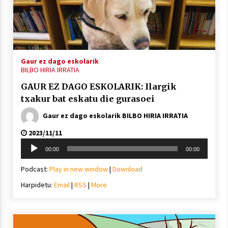
inguruko tailerraren audioa
2021/11/25
Gaur ez dago eskolarik
BILBO HIRIA IRRATIA
GAUR EZ DAGO ESKOLARIK: Ilargik
Mahai-ingurua: irratia, podcastak
txakur bat eskatu die gurasoei
eta ondoren zer?
2021/11/12
Gaur ez dago eskolarik BILBO HIRIA IRRATIA
2023/11/11
Soinu
00:00
00:00
erreproduzigailua
Podcast:
Play in new window
|
Download
Arrosaren IX. Topaketak – Mila
Harpidetu:
Email
|
RSS
|
More
esker guztioi!
2021/11/11