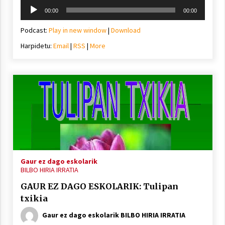
Soinu
00:00
00:00
erreproduzigailua
Podcast:
Play in new window
|
Download
Harpidetu:
Email
|
RSS
|
More
Gaur ez dago eskolarik
BILBO HIRIA IRRATIA
GAUR EZ DAGO ESKOLARIK: Tulipan
txikia
Gaur ez dago eskolarik BILBO HIRIA IRRATIA