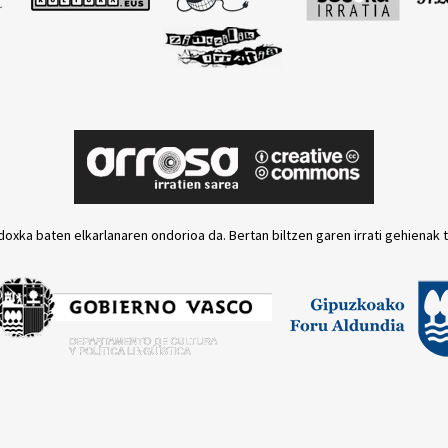
doxka baten elkarlanaren ondorioa da. Bertan biltzen garen irrati gehienak 