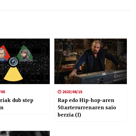
/05
2023/08/15
riak dub step
Rap edo Hip-hop-aren
an
50.urterurrenaren saio
berzia (I)