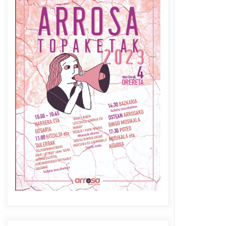
Azaroak 6 Iurretan Arrosa
sarearen IX. topaketak
2021/10/04
Berria egunkarian
elkarrizketa Arrosaren 20
urteez
2021/07/06
Arrosaren laburpen bideoa
Hamaika Telebistaren eskutik
2021/06/30