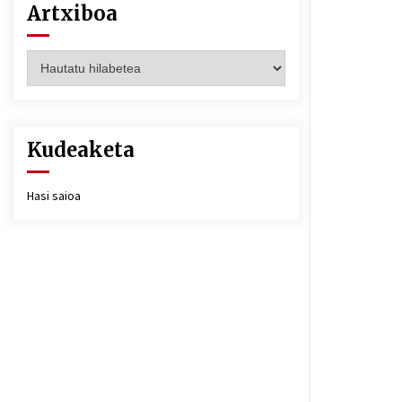
Artxiboa
Artxiboa
Kudeaketa
Hasi saioa