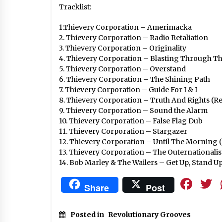
Tracklist:
1.Thievery Corporation – Amerimacka
2. Thievery Corporation – Radio Retaliation
3. Thievery Corporation – Originality
4. Thievery Corporation – Blasting Through Th
5. Thievery Corporation – Overstand
6. Thievery Corporation – The Shining Path
7. Thievery Corporation – Guide For I & I
8. Thievery Corporation – Truth And Rights (
9. Thievery Corporation – Sound the Alarm
10. Thievery Corporation – False Flag Dub
11. Thievery Corporation – Stargazer
12. Thievery Corporation – Until The Morning
13. Thievery Corporation – The Outernationalis
14. Bob Marley & The Wailers – Get Up, Stand 
Fa
Share
Post
Posted in
Revolutionary Grooves