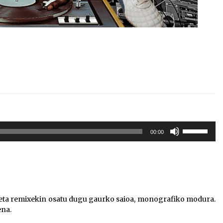
Erabili
00:00
gora/behera
gezi-
teklak
bolumena
igotzeko
edo
 eta remixekin osatu dugu gaurko saioa, monografiko modura.
jaisteko.
ena.