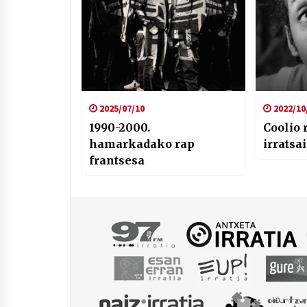
2025/07/10
2022/10
1990-2000.
Coolio 
hamarkadako rap
irratsa
frantsesa