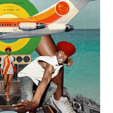
Arrosa sareko IX. topaketak!
2021/10/13
Arrosari buruzko erreportaia
2021/07/16
Zebrabidearen denboraldi
amaiera EHZtik
2021/07/01