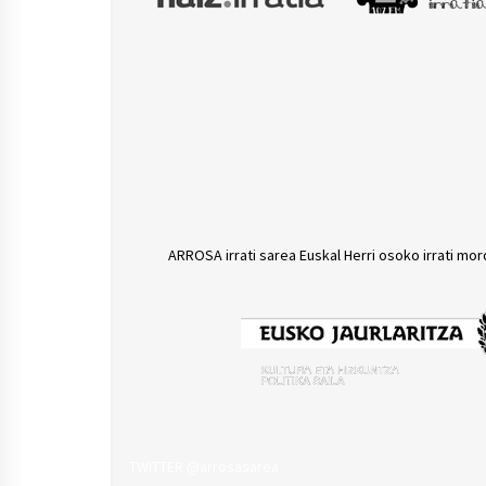
ARROSA irrati sarea Euskal Herri osoko irrati mor
TWITTER @arrosasarea