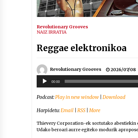
Revolutionary Grooves
NAIZ IRRATIA
Reggae elektronikoa
Revolutionary Grooves
2026/07/08
Soinu
00:00
erreproduzigailua
Podcast:
Play in new window
|
Download
Harpidetu:
Email
|
RSS
|
More
Thievery Corporation-ek sortutako abestiekin
Udako beroari aurre egiteko modurik apropos