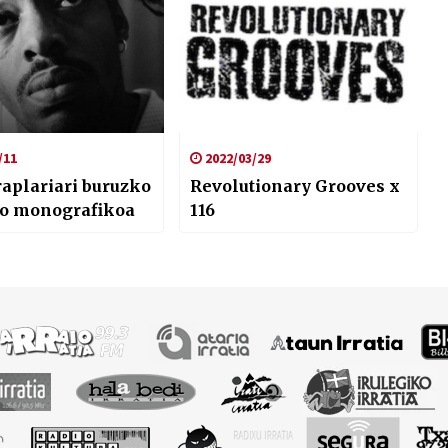
/11
2022/03/29
raplariari buruzko
Revolutionary Grooves x
io monografikoa
116