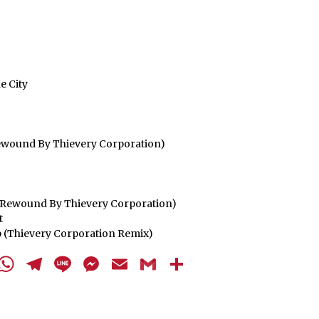
e City
Rewound By Thievery Corporation)
 (Rewound By Thievery Corporation)
t
Up (Thievery Corporation Remix)
cebook
Twitter
WhatsApp
Telegram
Line
Messenger
Email
Gmail
Share