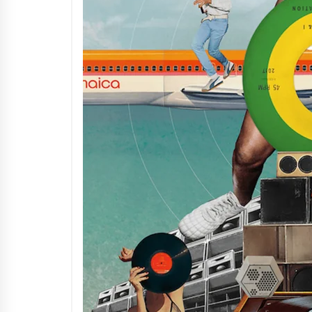
Arrosaren IX. Topaketak –
Mila esker guztioi!
2021/11/11
Segura irratian Arrosaren 20
urteez
2021/07/22
Hala Bedi irratiko Hizpidea
saioan Arrosaren 20 urteez
2021/07/03