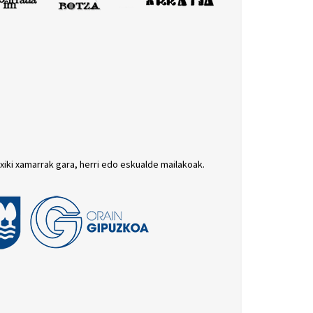
txiki xamarrak gara, herri edo eskualde mailakoak.