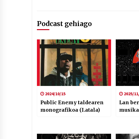
Podcast gehiago
2024/10/15
2025/11
Public Enemy taldearen
Lan ber
monografikoa (I.atala)
musik