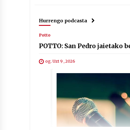
Hurrengo podcasta
Potto
POTTO: San Pedro jaietako b
og. Uzt 9 , 2026