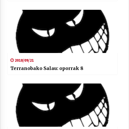
2018/09/21
Terranobako Salau: oporrak 8