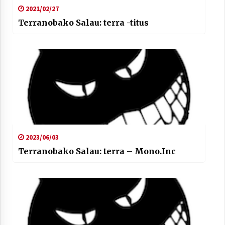
2021/02/27
Terranobako Salau: terra -titus
2023/06/03
Terranobako Salau: terra – Mono.Inc