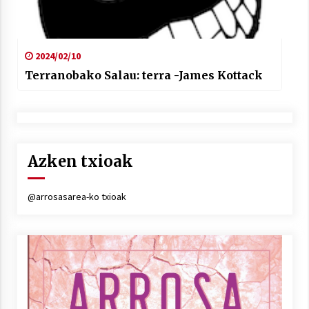
2024/02/10
Terranobako Salau: terra -James Kottack
Azken txioak
@arrosasarea-ko txioak