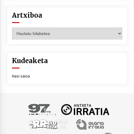
Artxiboa
Artxiboa
Kudeaketa
Hasi saioa