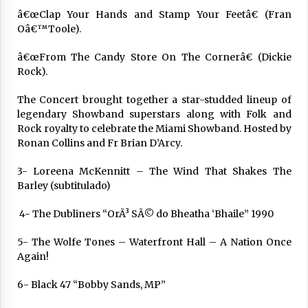
Arrosa sareko IX. topaketak!
â€œClap Your Hands and Stamp Your Feetâ€ (Fran
2021/10/13
Oâ€™Toole).
â€œFrom The Candy Store On The Cornerâ€ (Dickie
Azaroak 6 Iurretan Arrosa sarearen
Rock).
IX. topaketak
2021/10/04
The Concert brought together a star-studded lineup of
legendary Showband superstars along with Folk and
Rock royalty to celebrate the Miami Showband. Hosted by
Ronan Collins and Fr Brian D’Arcy.
Segura irratian Arrosaren 20 urteez
2021/07/22
3- Loreena McKennitt – The Wind That Shakes The
Barley (subtitulado)
4- The Dubliners “OrÃ³ SÃ© do Bheatha ‘Bhaile” 1990
5- The Wolfe Tones – Waterfront Hall – A Nation Once
Arrosari buruzko erreportaia
Again!
2021/07/16
6- Black 47 “Bobby Sands, MP”