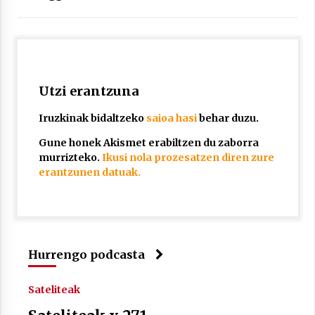
Utzi erantzuna
Arrosaren laburpen bideoa Hamaika
Telebistaren eskutik
Iruzkinak bidaltzeko
saioa hasi
behar duzu.
2021/06/30
Gune honek Akismet erabiltzen du zaborra
murrizteko.
Ikusi nola prozesatzen diren zure
erantzunen datuak.
Hurrengo podcasta
Sateliteak