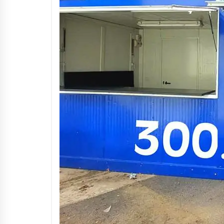
Arrosaren IX. Topaketak –
Mila esker guztioi!
2021/11/11
Segura irratian Arrosaren 20
urteez
2021/07/22
Hala Bedi irratiko Hizpidea
saioan Arrosaren 20 urteez
2021/07/03