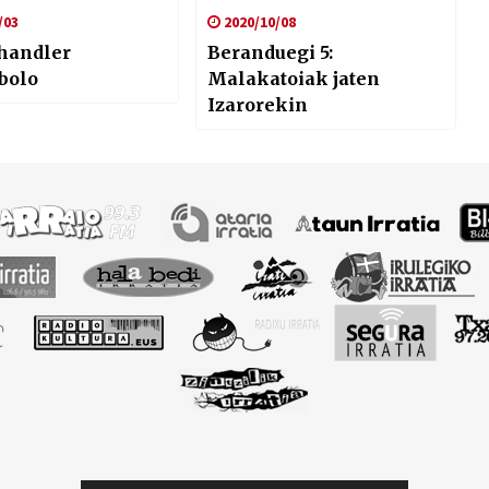
/03
2020/10/08
Chandler
Beranduegi 5:
bolo
Malakatoiak jaten
Izarorekin