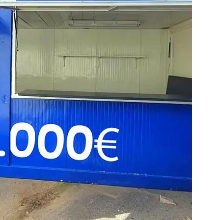
Arrosa sareko IX. topaketak!
2021/10/13
Arrosari buruzko erreportaia
2021/07/16
Zebrabidearen denboraldi
amaiera EHZtik
2021/07/01