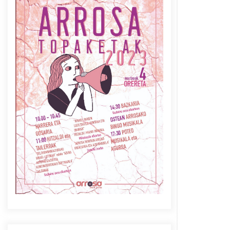
Azaroak 6 Iurretan Arrosa
sarearen IX. topaketak
2021/10/04
Berria egunkarian
elkarrizketa Arrosaren 20
urteez
2021/07/06
Arrosaren laburpen bideoa
Hamaika Telebistaren eskutik
2021/06/30