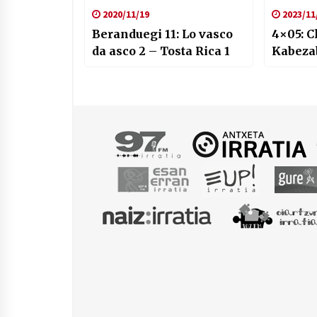
2020/11/19
2023/11
Beranduegi 11: Lo vasco
4×05: 
da asco 2 – Tosta Rica 1
Kabeza