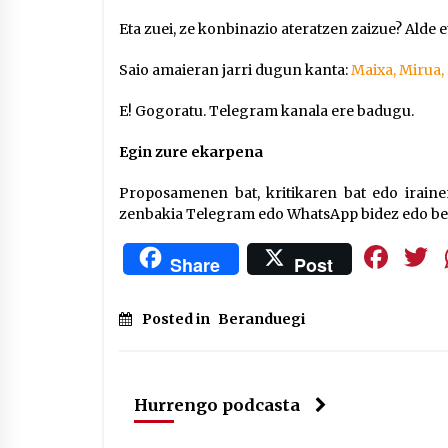
Eta zuei, ze konbinazio ateratzen zaizue? Alde 
Saio amaieran jarri dugun kanta:
Maixa, Mirua, 
E! Gogoratu. Telegram kanala ere badugu.
Egin zure ekarpena
Proposamenen bat, kritikaren bat edo iraine
zenbakia Telegram edo WhatsApp bidez edo b
Fa
Share
Post
Posted in
Beranduegi
Hurrengo podcasta