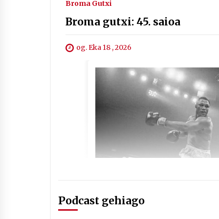
Broma Gutxi
Broma gutxi: 45. saioa
og. Eka 18 , 2026
Podcast gehiago