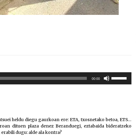
Erabili
00:00
gora/behera
gezi-
teklak
bolumena
igotzeko
edo
atsuei heldu diegu gaurkoan ere: ETA, txosnetako betoa, ETS…
jaisteko.
ntroan dituen plaza denez Beranduegi, eztabaida bideratzeko
erabili dugu: alde ala kontra?