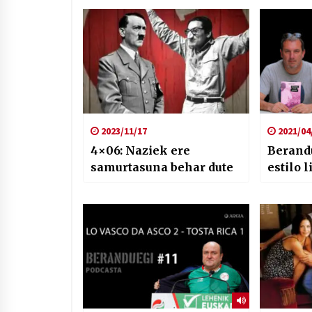
2023/11/17
2021/04
4×06: Naziek ere
Berandu
samurtasuna behar dute
estilo 