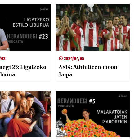
/08
2024/04/05
egi 23: Ligatzeko
4×14: Athleticen moon
liburua
kopa