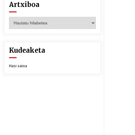
Artxiboa
Artxiboa
Kudeaketa
Hasi saioa