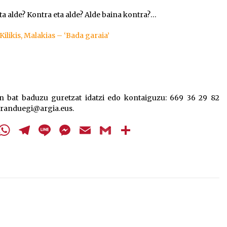
eta alde? Kontra eta alde? Alde baina kontra?…
Kilikis, Malakias – ‘Bada garaia’
n bat baduzu guretzat idatzi edo kontaiguzu: 669 36 29 82
eranduegi@argia.eus.
cebook
Twitter
WhatsApp
Telegram
Line
Messenger
Email
Gmail
Share