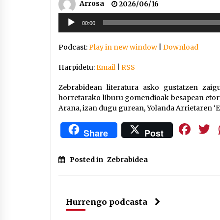
Arrosa
2026/06/16
Soinu
00:00
erreproduzigailua
Podcast:
Play in new window
|
Download
Harpidetu:
Email
|
RSS
Zebrabidean literatura asko gustatzen zaig
horretarako liburu gomendioak besapean etort
Arana, izan dugu gurean, Yolanda Arrietaren ‘E
Fa
Share
Post
Posted in
Zebrabidea
Hurrengo podcasta