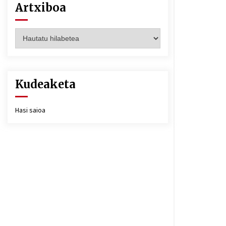
Artxiboa
Artxiboa
Kudeaketa
Hasi saioa