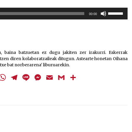
Erabili
00:00
gora/behera
gezi-
teklak
bolumena
igotzeko
edo
u, baina batzuetan ez dugu jakiten zer irakurri. Eskerrak
jaisteko.
zen diren kolaboratzaileak ditugun. Astearte honetan Oihana
txe bat norberarena’ liburuarekin.
cebook
Twitter
WhatsApp
Telegram
Line
Messenger
Email
Gmail
Share