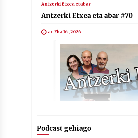
Antzerki Etxea etabar
Antzerki Etxea eta abar #70
ar. Eka 16 , 2026
Podcast gehiago