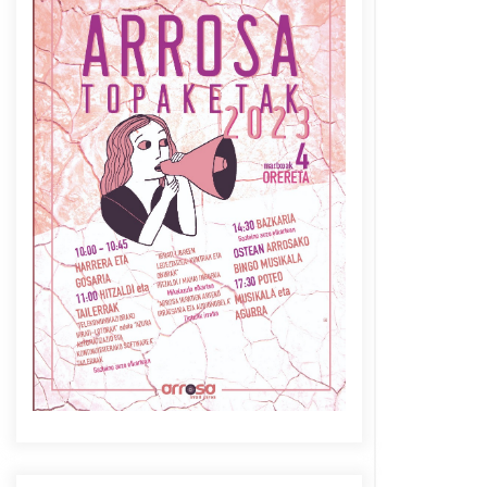
Azaroak 6 Iurretan Arrosa
sarearen IX. topaketak
2021/10/04
Berria egunkarian
elkarrizketa Arrosaren 20
urteez
2021/07/06
Arrosaren laburpen bideoa
Hamaika Telebistaren eskutik
2021/06/30