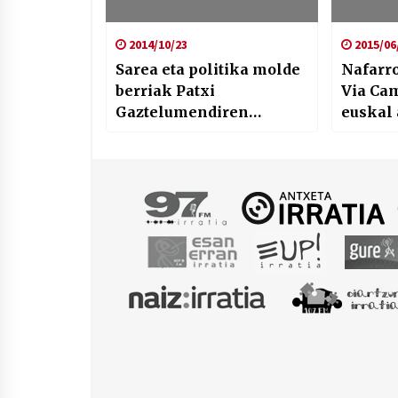
2014/10/23
2015/06
Sarea eta politika molde
Nafarr
berriak Patxi
Via Ca
Gaztelumendiren
euskal 
eskutik
aste h