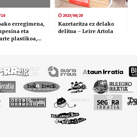
/10
2023/06/20
oako erregimena,
Kazetaritza ez delako
mpesina eta
delitua – Leire Artola
arte plastikoa,
onetako Argian