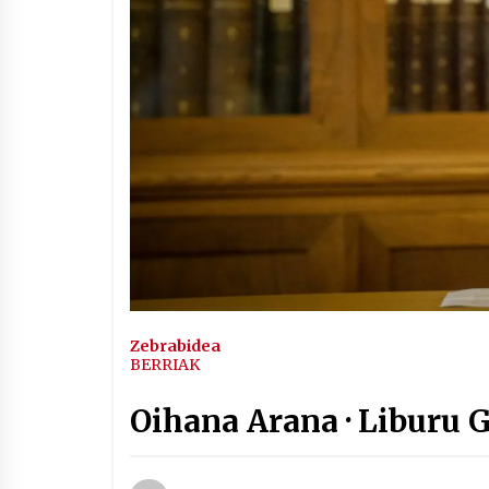
Arrosaren IX. Topaketak –
Mila esker guztioi!
2021/11/11
Segura irratian Arrosaren 20
urteez
2021/07/22
Hala Bedi irratiko Hizpidea
saioan Arrosaren 20 urteez
Zebrabidea
2021/07/03
BERRIAK
Oihana Arana · Liburu 