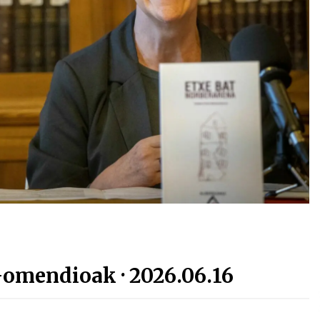
Arrosa sareko IX. topaketak!
2021/10/13
Arrosari buruzko erreportaia
2021/07/16
Zebrabidearen denboraldi
amaiera EHZtik
2021/07/01
Gomendioak · 2026.06.16