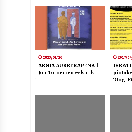
2023/01/26
2017/04
ARGIA AURRERAPENA |
IRRATI
Jon Tornerren eskutik
pintake
‘Ongi E
Habana