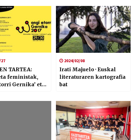
/27
2024/02/08
EN TARTEA:
Irati Majuelo · Euskal
ta feministak,
literaturaren kartografia
torri Gernika’ eta
bat
 ontzia