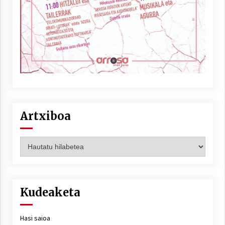
Artxiboa
Artxiboa
Kudeaketa
Hasi saioa