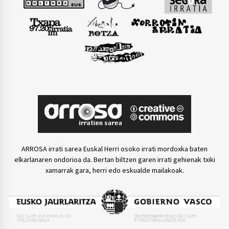
ARROSA irrati sarea Euskal Herri osoko irrati mordoxka baten
elkarlanaren ondorioa da. Bertan biltzen garen irrati gehienak txiki
xamarrak gara, herri edo eskualde mailakoak.