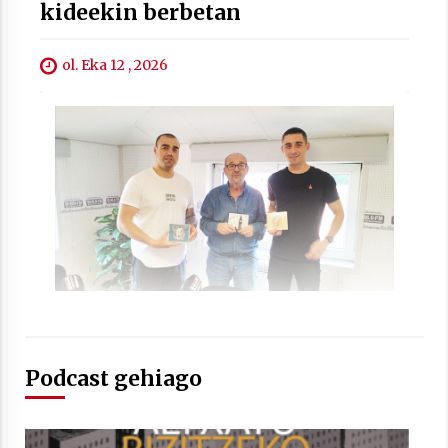
kideekin berbetan
ol. Eka 12 , 2026
Berria egunkarian elkarrizketa
Arrosaren 20 urteez
2021/07/06
Hala Bedi irratiko Hizpidea saioan
Arrosaren 20 urteez
2021/07/03
Podcast gehiago
Zebrabidearen denboraldi amaiera
EHZtik