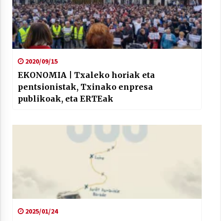
2020/09/15
EKONOMIA | Txaleko horiak eta
pentsionistak, Txinako enpresa
publikoak, eta ERTEak
2025/01/24