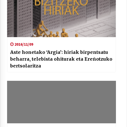
2021/07/01
Arrosaren laburpen bideoa Hamaika
2016/11/09
Telebistaren eskutik
Aste honetako ‘Argia’: hiriak birpentsatu
2021/06/30
beharra, telebista ohiturak eta Ereñotzuko
bertsolaritza