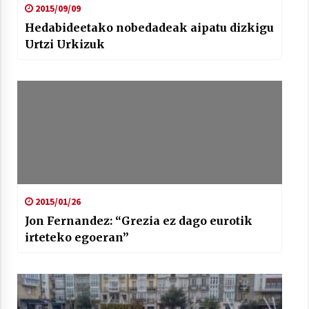
2015/09/09
Hedabideetako nobedadeak aipatu dizkigu
Urtzi Urkizuk
2015/01/26
Jon Fernandez: “Grezia ez dago eurotik
irteteko egoeran”