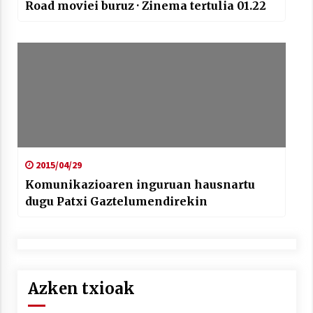
Road moviei buruz · Zinema tertulia 01.22
2015/04/29
Komunikazioaren inguruan hausnartu
dugu Patxi Gaztelumendirekin
Azken txioak