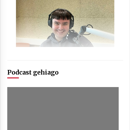
Berria egunkarian elkarrizketa
Arrosaren 20 urteez
2021/07/06
Hala Bedi irratiko Hizpidea saioan
Arrosaren 20 urteez
2021/07/03
Podcast gehiago
Zebrabidearen denboraldi amaiera
EHZtik
2021/07/01