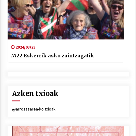
2024/03/23
M22 Eskerrik asko zaintzagatik
Azken txioak
@arrosasarea-ko txioak