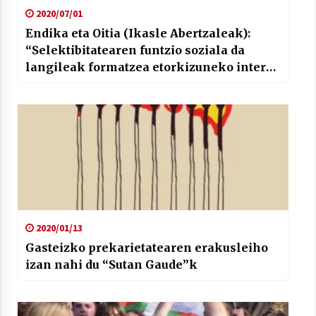
2020/07/01
Endika eta Oitia (Ikasle Abertzaleak):
“Selektibitatearen funtzio soziala da
langileak formatzea etorkizuneko interes
burgesei erantzuteko”
2020/01/13
Gasteizko prekarietatearen erakusleiho
izan nahi du “Sutan Gaude”k