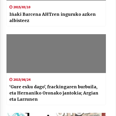
2015/03/10
Iñaki Barcena AHTren inguruko azken
albisteez
Arrosaren laburpen bideoa Hamaika
Telebistaren eskutik
2021/06/30
2015/06/24
‘Gure esku dago’, frackingaren burbuila,
eta Hernaniko Oronako jantokia; Argian
eta Larrunen