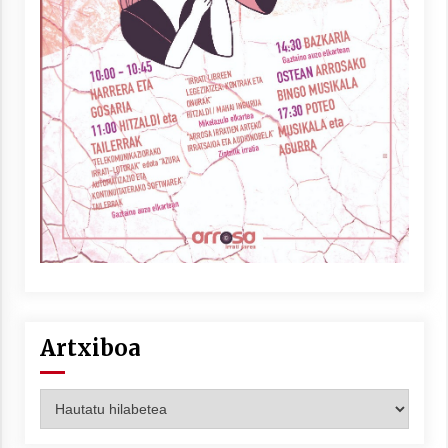
Artxiboa
Artxiboa