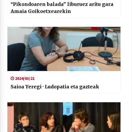
“Pikondoaren balada” liburuez aritu gara
Amaia Goikoetxearekin
2024/03/21
Saioa Yeregi · Ludopatia eta gazteak