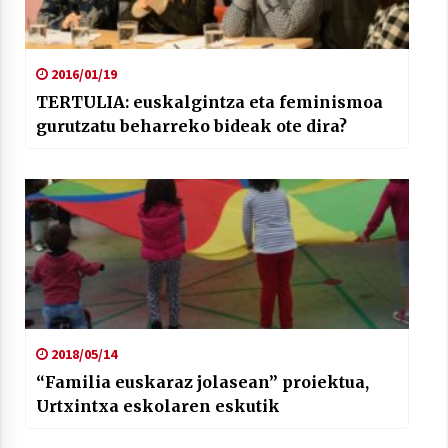
2016/01/19
TERTULIA: euskalgintza eta feminismoa
gurutzatu beharreko bideak ote dira?
2018/05/14
“Familia euskaraz jolasean” proiektua,
Urtxintxa eskolaren eskutik