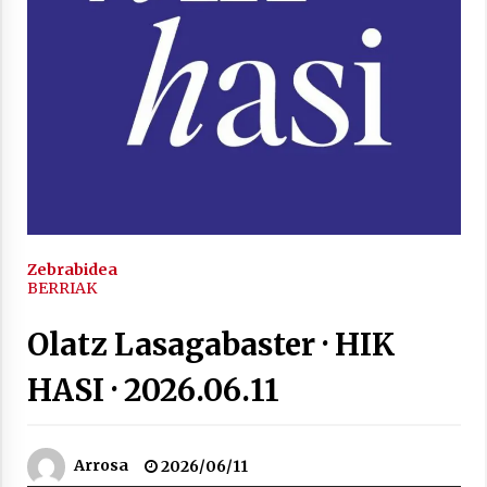
inguruko tailerraren audioa
2021/11/25
Mahai-ingurua: irratia, podcastak
eta ondoren zer?
2021/11/12
Zebrabidea
BERRIAK
Olatz Lasagabaster · HIK
HASI · 2026.06.11
Arrosaren IX. Topaketak – Mila
esker guztioi!
2021/11/11
Arrosa
2026/06/11