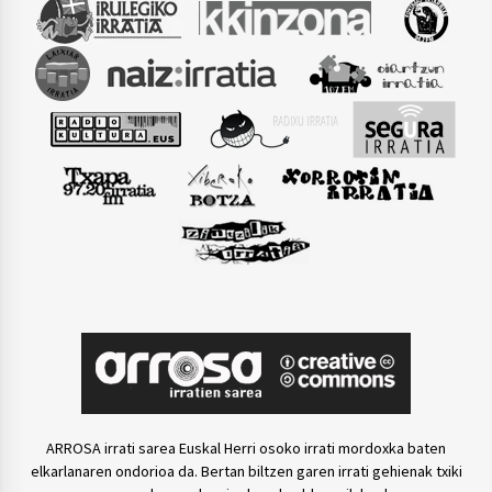
ARROSA irrati sarea Euskal Herri osoko irrati mordoxka baten
elkarlanaren ondorioa da. Bertan biltzen garen irrati gehienak txiki