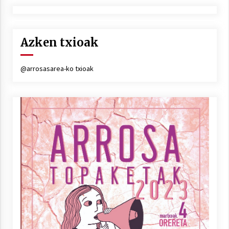
Azken txioak
@arrosasarea-ko txioak