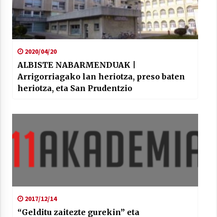
2020/04/20
ALBISTE NABARMENDUAK |
Arrigorriagako lan heriotza, preso baten
heriotza, eta San Prudentzio
2017/12/14
“Gelditu zaitezte gurekin” eta