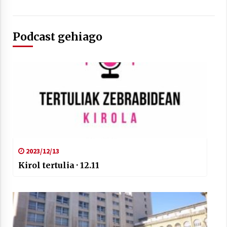
2021/07/01
Podcast gehiago
Arrosaren laburpen bideoa Hamaika
Telebistaren eskutik
2021/06/30
2023/12/13
Kirol tertulia · 12.11