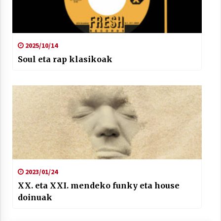
2025/10/14
Soul eta rap klasikoak
2023/01/24
XX. eta XXI. mendeko funky eta house
doinuak