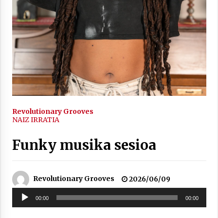
2021/11/25
Mahai-ingurua: irratia, podcastak
eta ondoren zer?
2021/11/12
Revolutionary Grooves
NAIZ IRRATIA
Funky musika sesioa
Arrosaren IX. Topaketak – Mila
esker guztioi!
Revolutionary Grooves
2026/06/09
2021/11/11
Soinu
00:00
00:00
erreproduzigailua