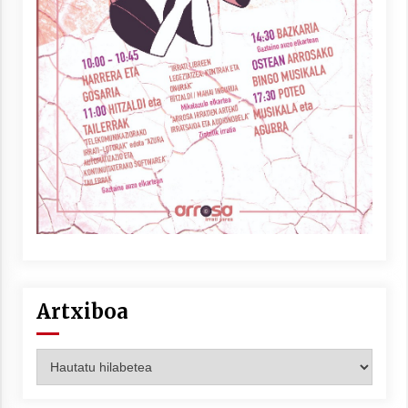
Artxiboa
Artxiboa