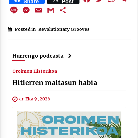
Share
Post
Line
Messenger
Email
Gmail
Share
Posted in
Revolutionary Grooves
Arrosaren laburpen bideoa Hamaika
Telebistaren eskutik
2021/06/30
Hurrengo podcasta
Oroimen Histerikoa
Hitlerren maitasun habia
ar. Eka 9 , 2026