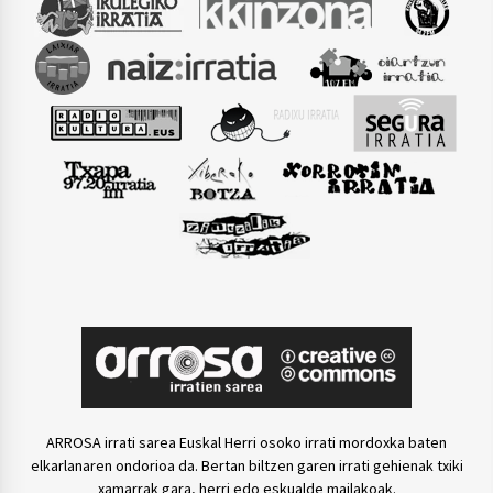
ARROSA irrati sarea Euskal Herri osoko irrati mordoxka baten
elkarlanaren ondorioa da. Bertan biltzen garen irrati gehienak txiki
xamarrak gara, herri edo eskualde mailakoak.