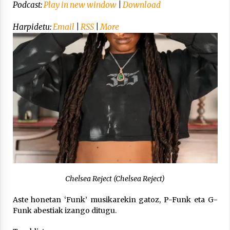
Arrosa sareko IX. topaketak!
Podcast:
Play in new window
|
Download
2021/10/13
Harpidetu:
Email
|
RSS
|
More
Azaroak 6 Iurretan Arrosa sarearen
IX. topaketak
2021/10/04
Segura irratian Arrosaren 20 urteez
2021/07/22
Chelsea Reject (Chelsea Reject)
Arrosari buruzko erreportaia
2021/07/16
Aste honetan ‘Funk’ musikarekin gatoz, P-Funk eta G-
Funk abestiak izango ditugu.