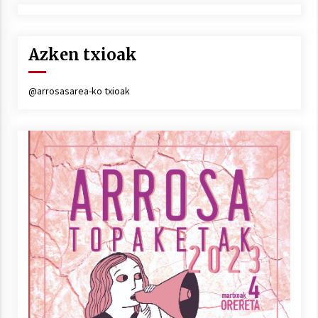
Azken txioak
@arrosasarea-ko txioak