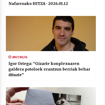
Nafarroako HITZA · 2026.01.12
2017/01/31
Igor Ortega: “Gizarte konplexuaren
galdera potoloek erantzun berriak behar
dituzte”