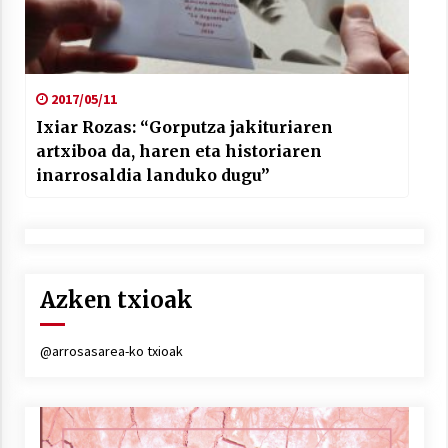
2017/05/11
Ixiar Rozas: “Gorputza jakituriaren
artxiboa da, haren eta historiaren
inarrosaldia landuko dugu”
Azken txioak
@arrosasarea-ko txioak