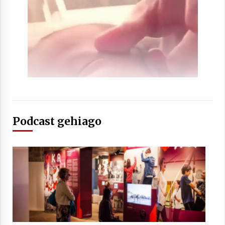
Berria egunkarian elkarrizketa
Arrosaren 20 urteez
2021/07/06
Hala Bedi irratiko Hizpidea saioan
Arrosaren 20 urteez
2021/07/03
Podcast gehiago
Zebrabidearen denboraldi amaiera
EHZtik
2021/07/01