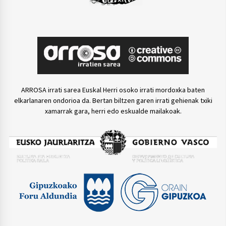
ARROSA irrati sarea Euskal Herri osoko irrati mordoxka baten
elkarlanaren ondorioa da. Bertan biltzen garen irrati gehienak txiki
xamarrak gara, herri edo eskualde mailakoak.