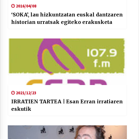
2016/04/08
‘SOKA’, lau hizkuntzatan euskal dantzaren
historian urratsak egiteko erakusketa
Arrosaren laburpen bideoa Hamaika
Telebistaren eskutik
2021/06/30
2021/12/23
IRRATIEN TARTEA | Esan Erran irratiaren
eskutik