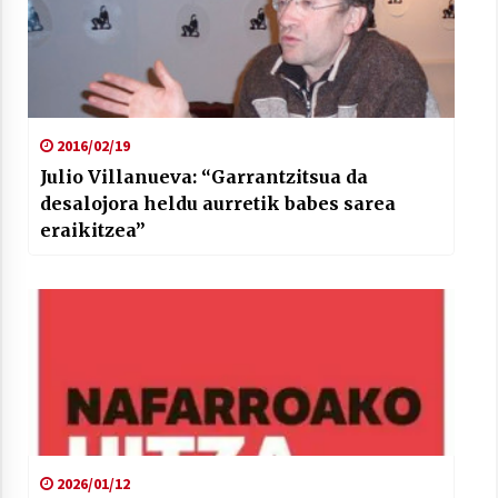
2016/02/19
Julio Villanueva: “Garrantzitsua da
desalojora heldu aurretik babes sarea
eraikitzea”
2026/01/12