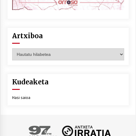
Artxiboa
Artxiboa
Kudeaketa
Hasi saioa